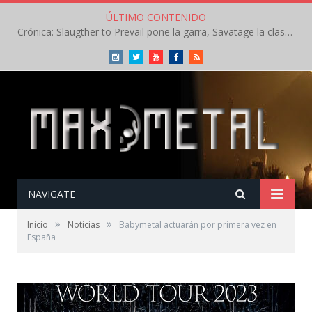
ÚLTIMO CONTENIDO
Crónica: Slaugther to Prevail pone la garra, Savatage la clase en la apertura del Leyendas del Rock – Miércoles – Agosto 2026
Instagram
Twitter
Youtube
Facebook
RSS
NAVIGATE
»
»
Inicio
Noticias
Babymetal actuarán por primera vez en
España