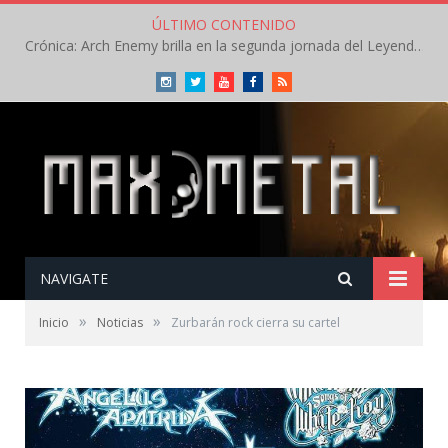
ÚLTIMO CONTENIDO
Crónica: Arch Enemy brilla en la segunda jornada del Leyendas del Rock – Jueves – Agosto 2026
Instagram
Twitter
Youtube
Facebook
RSS
NAVIGATE
»
»
Inicio
Noticias
Zurbarán rock cierra su cartel