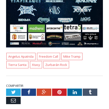
Angelus Apatrida
Freedom Call
Mike Tramp
Tierra Santa
Xtasy
Zurbarán Rock
COMPARTIR
Twitter
Facebook
Google+
Pinterest
LinkedIn
Tumblr
Email