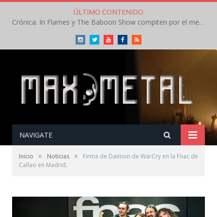
ÚLTIMO CONTENIDO
Crónica: In Flames y The Baboon Show compiten por el mejor concierto del día en el Leyendas del Rock – Viernes – Agosto 2026
Instagram
Twitter
Youtube
Facebook
RSS
NAVIGATE
»
»
Inicio
Noticias
Firma de Daimon de WarCry en la Fnac de
Callao en Madrid.