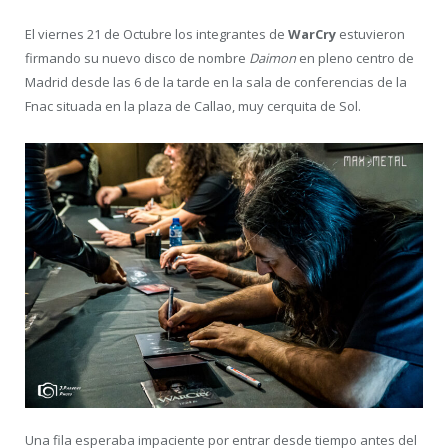
El viernes 21 de Octubre los integrantes de
WarCry
estuvieron
firmando su nuevo disco de nombre
Daimon
en pleno centro de
Madrid desde las 6 de la tarde en la sala de conferencias de la
Fnac situada en la plaza de Callao, muy cerquita de Sol.
Una fila esperaba impaciente por entrar desde tiempo antes del