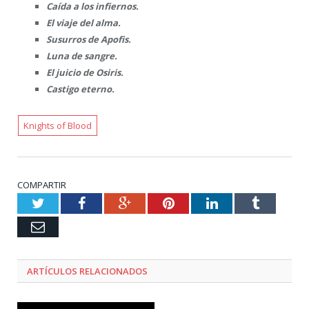
Caída a los infiernos.
El viaje del alma.
Susurros de Apofis.
Luna de sangre.
El juicio de Osiris.
Castigo eterno.
Knights of Blood
COMPARTIR
Twitter
Facebook
Google+
Pinterest
LinkedIn
Tumblr
Email
ARTÍCULOS RELACIONADOS