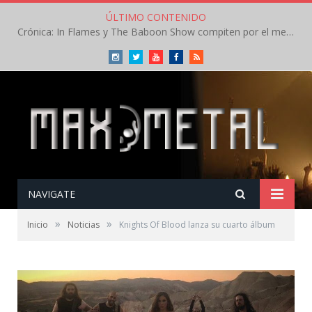
ÚLTIMO CONTENIDO
Crónica: In Flames y The Baboon Show compiten por el mejor concierto del día en el Leyendas del Rock – Viernes – Agosto 2026
Instagram
Twitter
Youtube
Facebook
RSS
NAVIGATE
»
»
Inicio
Noticias
Knights Of Blood lanza su cuarto álbum