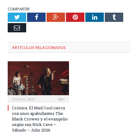
COMPARTIR
Twitter
Facebook
Google+
Pinterest
LinkedIn
Tumblr
Email
ARTÍCULOS RELACIONADOS
12 JULIO, 2026
0
Crónica: El Mad Cool cierra
con unos apabullantes The
Black Crowes y el evangelio
según san Nick Cave –
Sábado – Julio 2026