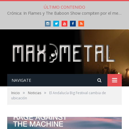
ÚLTIMO CONTENIDO
Crónica: In Flames y The Baboon Show compiten por el mejor concierto del día en el Leyendas del Rock – Viernes – Agosto 2026
Instagram
Twitter
Youtube
Facebook
RSS
NAVIGATE
»
»
Inicio
Noticias
El Andalucía Big Festival cambia de
ubicación