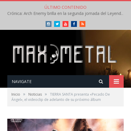
ÚLTIMO CONTENIDO
Crónica: Arch Enemy brilla en la segunda jornada del Leyendas del Rock – Jueves – Agosto 2026
Instagram
Twitter
Youtube
Facebook
RSS
NAVIGATE
»
»
Inicio
Noticias
TIERRA SANTA presenta «Pecado De
Ángel», el videoclip de adelanto de su próximo álbum