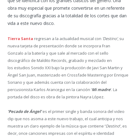
que se identifica con los grandes clásicos del género. Una
obra muy especial que promete convertirse en un referente
de su discografía gracias a la totalidad de los cortes que dan
vida a este nuevo disco.
Tierra Santa
regresan a la actualidad musical con
‘Destino’
, su
nueva tarjeta de presentación donde se incorpora Fran
Gonzalo a la batería y que sale al mercado con el sello
discográfico de Maldito Records, grabado y mezclado en
los estudios Sonido XXI bajo la producción de Javi San Martin y
Ángel San Juan, masterizado en Crossfade Mastering por Enrique
Soriano y que además cuenta con la colaboración del
percusionista Karlos Arancegui en la canción ‘
Mi madre
’. La
portada del disco es obra de la pintora Nayra López.
‘Pecado de Ángel’
es el primer single y banda sonora del video
clip que nos asoma a este nuevo trabajo, el cual anticipa y nos
muestra un claro ejemplo de la música que contiene
‘
Destino
’
, es
decir, once canciones impresas con el espíritu e identidad