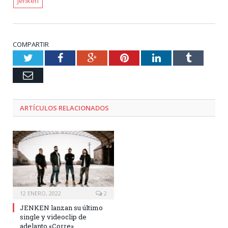
Jenken
COMPARTIR
Twitter
Facebook
Google+
Pinterest
LinkedIn
Tumblr
Email
ARTÍCULOS RELACIONADOS
12 ENERO, 2022
2
JENKEN lanzan su último
single y videoclip de
adelanto «Corre»