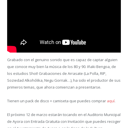
Grabado con el genuino sonido que es capaz de captar alguien
que conoce muy bien la música de los 80 y 90. Iñaki Bengoa, de
los estudios Shot! Grabaciones de Arrasate (La Polla, RIP,
Soziedad Alkohólika, Negu Gorriak…), ha sido el productor de sus
primeros temas, que ahora comienzan a presentarse.
Tienen un pack de disco + camiseta que puedes comprar
aquí
.
El próximo 12 de marzo estarán tocando en el Auditorio Municipal
de Ayora con Entrada Gratuita con Invitación que puedes recoger