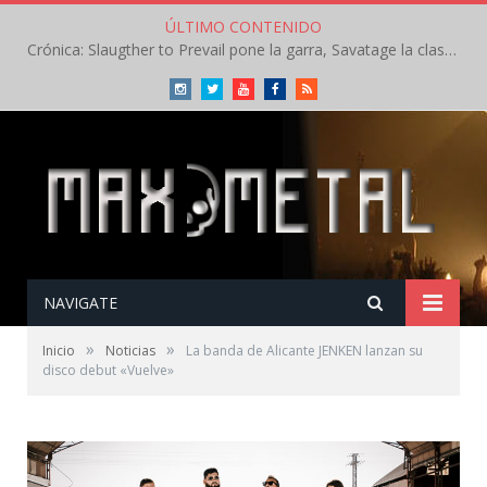
ÚLTIMO CONTENIDO
Crónica: Slaugther to Prevail pone la garra, Savatage la clase en la apertura del Leyendas del Rock – Miércoles – Agosto 2026
Instagram
Twitter
Youtube
Facebook
RSS
NAVIGATE
»
»
Inicio
Noticias
La banda de Alicante JENKEN lanzan su
disco debut «Vuelve»