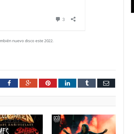
ambién nuevo disco este 2022.
tter
Facebook
Google+
Pinterest
LinkedIn
Tumblr
Email