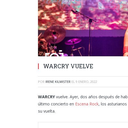
WARCRY VUELVE
POR
IRENE KILMISTER
EL
9 ENERO, 2022
WARCRY
vuelve. Ayer, dos años después de habe
último concierto en
Escena Rock
, los asturianos
su vuelta.