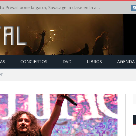
Crónica: Slaugther to Prevail pone la garra, Savatage la clase en la apertura del Leyendas del Rock – Miércoles – Agosto 2026
TAS
CONCIERTOS
DVD
LIBROS
AGENDA
VE