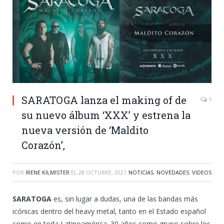
SARATOGA lanza el making of de
1
su nuevo álbum ‘XXX’ y estrena la
nueva versión de ‘Maldito
Corazón’,
POR
IRENE KILMISTER
EL
28 OCTUBRE, 2021
NOTICIAS
,
NOVEDADES
,
VIDEOS
SARATOGA
es, sin lugar a dudas, una de las bandas más
icónicas dentro del heavy metal, tanto en el Estado español
como en toda Latinoamérica. 30 años como grupo sobre los