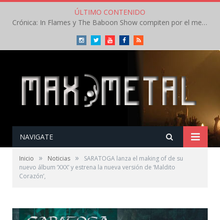
ÚLTIMO CONTENIDO
Crónica: In Flames y The Baboon Show compiten por el mejor concierto del día en el Leyendas del Rock – Viernes – Agosto 2026
Instagram
Twitter
Youtube
Facebook
RSS
NAVIGATE
»
»
Inicio
Noticias
SARATOGA lanza el making of de su
nuevo álbum ‘XXX’ y estrena la nueva versión de ‘Maldito
Corazón’,