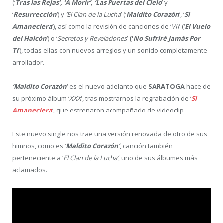
(‘
Tras las Rejas’, ‘A Morir’, ‘Las Puertas del Cielo
’ y
‘
Resurrección
’) y
‘El Clan de la Lucha
’ (‘
Maldito Corazón
’, ‘
Si
Amaneciera
’), así como la revisión de canciones de ‘
VII
’ (‘
El Vuelo
del Halcón
’) o ‘
Secretos y Revelaciones
’
(‘
No Sufriré Jamás Por
Ti
’
), todas ellas con nuevos arreglos y un sonido completamente
arrollador.
‘Maldito Corazón
‘ es el nuevo adelanto que
SARATOGA
hace de
su próximo álbum ‘
XXX
‘, tras mostrarnos la regrabación de ‘
Si
Amanecier
a
‘, que estrenaron acompañado de videoclip.
Este nuevo single nos trae una versión renovada de otro de sus
himnos, como es ‘
Maldito Corazón’
, canción también
perteneciente a ‘
El Clan de la Lucha’
, uno de sus álbumes más
aclamados.