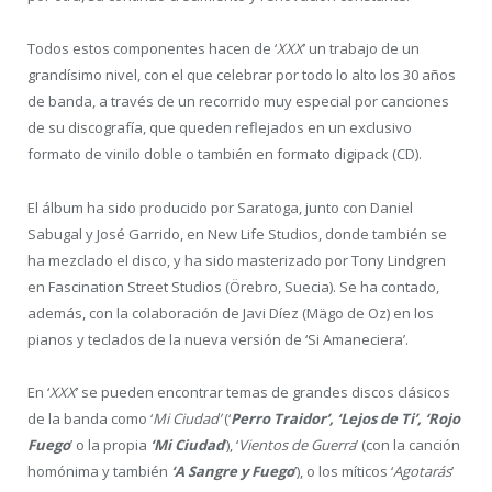
Todos estos componentes hacen de ‘
XXX
’ un trabajo de un
grandísimo nivel, con el que celebrar por todo lo alto los 30 años
de banda, a través de un recorrido muy especial por canciones
de su discografía, que queden reflejados en un exclusivo
formato de vinilo doble o también en formato digipack (CD).
El álbum ha sido producido por Saratoga, junto con Daniel
Sabugal y José Garrido, en New Life Studios, donde también se
ha mezclado el disco, y ha sido masterizado por Tony Lindgren
en Fascination Street Studios (Örebro, Suecia). Se ha contado,
además, con la colaboración de Javi Díez (Mägo de Oz) en los
pianos y teclados de la nueva versión de ‘Si Amaneciera’.
En ‘
XXX
’ se pueden encontrar temas de grandes discos clásicos
de la banda como ‘
Mi Ciudad’
(‘
Perro Traidor’, ‘Lejos de Ti’, ‘Rojo
Fuego
’ o la propia
‘Mi Ciudad
’), ‘
Vientos de Guerra
’ (con la canción
homónima y también
‘A Sangre y Fuego
’), o los míticos ‘
Agotarás
’