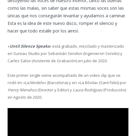
desoyendo las voces de nuestro interior, tanto las buenas
como las malas, sin saber que estas mismas voces son las
únicas que nos conseguirán levantar y ayudarnos a caminar.
Esta es la idea de este nuevo disco, romper el silencio y
hacer que todo estalle por los aires!.
«
Until Silence Speaks
» está grabado, mezclado y masterizado
en Sureau Studio por Sebastián Sendon (Ingenieron Sonido) y
Carles Salse (Asistente de Grabación) en julio de 2020.
Este primer single viene acompañado de un video clip que se
rodó en «La Modelo» (Barcelona) y en «La Bóvila» (Sant Feliú) por
Henry Menahco
(Director y Editor) y
Laura Rodríguez
(Producción)
en Agosto de 2020.