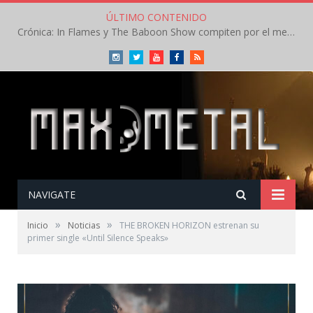
ÚLTIMO CONTENIDO
Crónica: In Flames y The Baboon Show compiten por el mejor concierto del día en el Leyendas del Rock – Viernes – Agosto 2026
Instagram
Twitter
Youtube
Facebook
RSS
NAVIGATE
»
»
Inicio
Noticias
THE BROKEN HORIZON estrenan su
primer single «Until Silence Speaks»