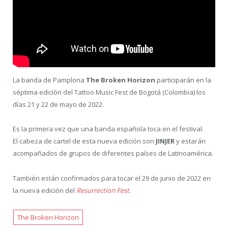
La banda de Pamplona
The Broken Horizon
participarán en la
séptima edición del Tattoo Music Fest de Bogotá (Colombia) los
días 21 y 22 de mayo de 2022.
Es la primera vez que una banda española toca en el festival.
El cabeza de cartel de esta nueva edición son
JINJER
y estarán
acompañados de grupos de diferentes países de Latinoamérica.
También están confirmados para tocar el 29 de junio de 2022 en
la nueva edición del
Resurrection Fest
.
The Broken Horizon