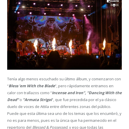
Tenía algo menos escuchado su último álbum, y comenzaron con
“
Bless ’em With the Blade
”, pero rápidamente entramos en
calor con trallazos como “
Incense and Iron”, “Dancing With the
Dead”
o
“Armata Strigoi
”, que fue precedida por el ya clásico
duelo de voces de Attila entre diferentes zonas del público.
Puede que esta última sea uno de los temas que los encumbró, y
no es para menos, pues es la única que ha permanecido en el
repertorio del
Blessed & Possessed
, y eso que todas las