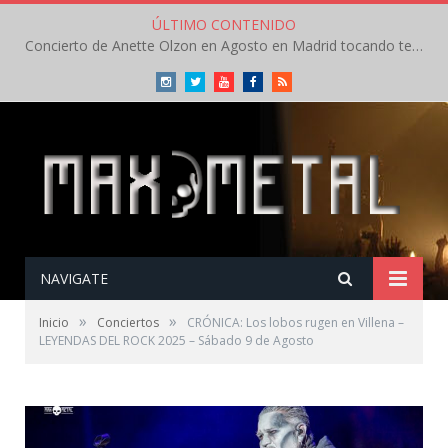
ÚLTIMO CONTENIDO
Megadeth anuncian conciertos en España en Abril
Instagram
Twitter
Youtube
Facebook
RSS
NAVIGATE
»
»
Inicio
Conciertos
CRÓNICA: Los lobos rugen en Villena –
LEYENDAS DEL ROCK 2025 – Sábado 9 de Agosto