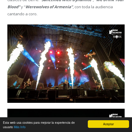
Blood”
y “
Werewolves of Armenia”
, con toda la audiencia
cantando a coro.
Esta web usa cookies para mejorar la experiencia de
Aceptar
usuario
Más Info