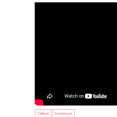
Caliban
Insomnium