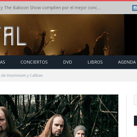
Crónica: In Flames y The Baboon Show compiten por el mejor concierto del día en el Leyendas del Rock – Viernes – Agosto 2026
TAS
CONCIERTOS
DVD
LIBROS
AGENDA
 de Insomnium y Caliban