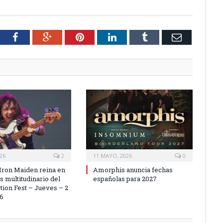
tter
Facebook
Google+
Pinterest
LinkedIn
Tumblr
Email
026
2
11 MAYO, 2026
0
 Iron Maiden reina en
Amorphis anuncia fechas
s multitudinario del
españolas para 2027
tion Fest – Jueves – 2
26