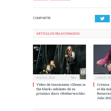
COMPARTIR
Twi
ARTÍCULOS RELACIONADOS
24 JULIO, 2026
0
6 JULIO, 2
Vídeo de Insomnium «Gleam in
Crónica:
the black» adelanto de su
el día má
próximo disco «Netherworlds»
Resurrec
Julio 20