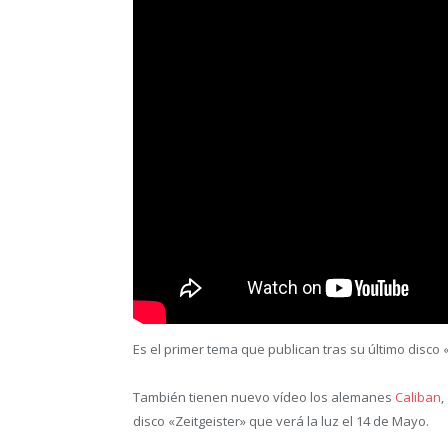
Es el primer tema que publican tras su último disco 
También tienen nuevo vídeo los alemanes
Caliban
,
disco «Zeitgeister» que verá la luz el 14 de Mayo.