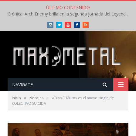
ÚLTIMO CONTENIDO
Crónica: Arch Enemy brilla en la segunda jornada del Leyendas del Rock – Jueves – Agosto 2026
Instagram
Twitter
Youtube
Facebook
RSS
NAVIGATE
»
»
Inicio
Noticias
«Tras El Muro» es el nuevo single de
KOLECTIVO SUICIDA