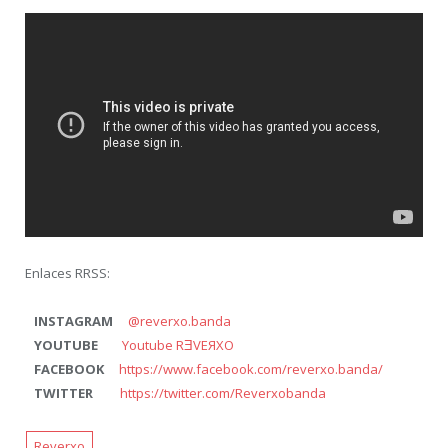
Enlaces RRSS:
INSTAGRAM
@reverxo.banda
YOUTUBE
Youtube RƎVEЯXO
FACEBOOK
https://www.facebook.com/reverxo.banda/
TWITTER
https://twitter.com/Reverxobanda
Reverxo