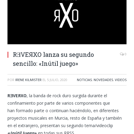
RƎVEЯXO lanza su segundo
0
sencillo: «Inútil juego»
POR
IRENE KILMISTER
EL
5 JULIO, 2020
NOTICIAS
,
NOVEDADES
,
VIDEOS
RƎVEЯXO
, la banda de rock duro surgida durante el
confinamiento por parte de varios componentes que
han formado parte o continuan haciéndolo, en diferentes
proyectos musicales en Murcia, resto de España y también
en el extranjero, presentan su segundo tema/videoclip
«
Inútil Juego
»
en todas sus RRSS,