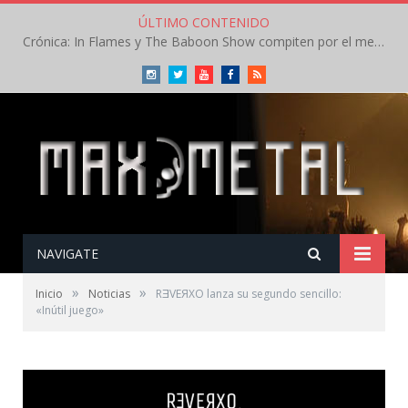
ÚLTIMO CONTENIDO
Crónica: In Flames y The Baboon Show compiten por el mejor concierto del día en el Leyendas del Rock – Viernes – Agosto 2026
Instagram
Twitter
Youtube
Facebook
RSS
NAVIGATE
»
»
Inicio
Noticias
RƎVEЯXO lanza su segundo sencillo:
«Inútil juego»