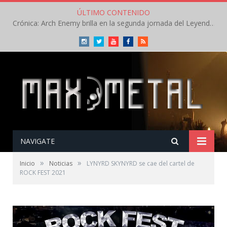
ÚLTIMO CONTENIDO
Crónica: Arch Enemy brilla en la segunda jornada del Leyendas del Rock – Jueves – Agosto 2026
Instagram
Twitter
Youtube
Facebook
RSS
NAVIGATE
»
»
Inicio
Noticias
LYNYRD SKYNYRD se cae del cartel de
ROCK FEST 2021