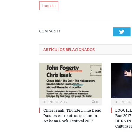
Loquillo
COMPARTIR
Twi
ARTÍCULOS RELACIONADOS
31 ENERO, 2017
0
31 ENERO,
Chris Isaak, Thunder, The Dead
LOQUILLO
Daisies entre otros se suman
Bcn 201
Azkena Rock Festival 2017
BURNING 
Cultura I