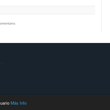
comentario.
suario
Más Info