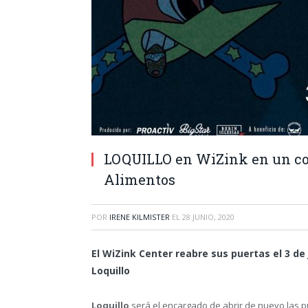
LOQUILLO en WiZink en un con
Alimentos
POR
IRENE KILMISTER
EL
28 JUNIO, 2020
El WiZink Center reabre sus puertas el 3 de 
Loquillo
Loquillo
será el encargado de abrir de nuevo las pu