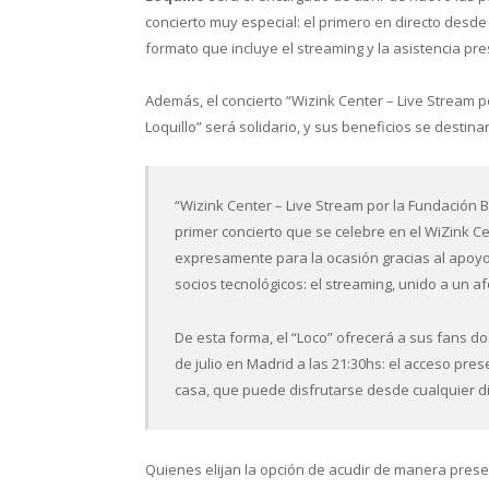
concierto muy especial: el primero en directo desde
formato que incluye el streaming y la asistencia pre
Además, el concierto “Wizink Center – Live Stream 
Loquillo” será solidario, y sus beneficios se desti
“Wizink Center – Live Stream por la Fundación 
primer concierto que se celebre en el WiZink C
expresamente para la ocasión gracias al apoyo
socios tecnológicos: el streaming, unido a un a
De esta forma, el “Loco” ofrecerá a sus fans do
de julio en Madrid a las 21:30hs: el acceso pres
casa, que puede disfrutarse desde cualquier di
Quienes elijan la opción de acudir de manera prese