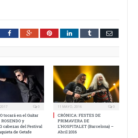
tter
Facebook
Google+
Pinterest
LinkedIn
Tumblr
Email
 2017
0
11 MAYO, 2016
0
 tocará en el Guitar
CRÓNICA: FESTES DE
7. ROSENDO y
PRIMAVERA DE
cabezas del Festival
L’HOSPITALET (Barcelona) –
nquieta de Getafe
Abril 2016