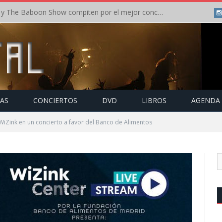
Crónica: In Flames y The Baboon Show compiten por el mejor concierto del día en el Leyendas del Rock – Viernes – Agosto 2026
TAS
CONCIERTOS
DVD
LIBROS
AGENDA
iZink en un concierto a favor del Banco de Alimentos