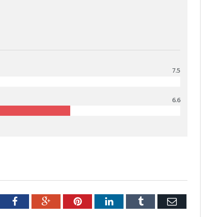
7.5
6.6
tter
Facebook
Google+
Pinterest
LinkedIn
Tumblr
Email