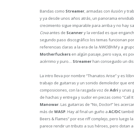
Bandas como
Streamer
, armadas con ilusión y tr
y ya desde unos años atrás, un panorama envidiabl
crecimiento sigue imparable para arriba y no hay s
Cova
antes de
Scanner
y la verdad es que enganch
segundo paso discográfico los temas funcionan por
referencias claras a la era de la
NWOBHM
y a grup
Motherfuckers
en algún pasaje, pero vaya, es poc
acérrimo y puro…
Streamer
han conseguido un dis
La intro lleva por nombre “Thanatos Arise” y es lób
trabajo de guitarras y un sonido demoledor que en
composiciones, con la rasgada voz de
Adri
y unas 
de hachas y entrega y sudor en piezas como “Call It
Manowar
. Las guitarras de “No, Doctor!” les acerc
más de
WASP
. Hay al final un guiño a
AC/DC
tambié
Beers & Flames” por ese riff complejo, pero luego l
parece rendir un tributo a sus héroes, pero dotan a