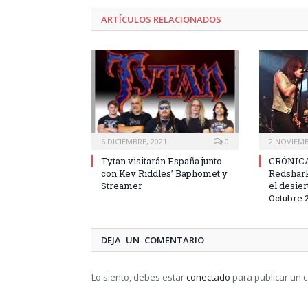
ARTÍCULOS RELACIONADOS
6 DICIEMBRE, 2021
0
2 NOVIEMB
Tytan visitarán España junto
CRÓNICA
con Kev Riddles’ Baphomet y
Redshark
Streamer
el desie
Octubre 
DEJA UN COMENTARIO
Lo siento, debes estar
conectado
para publicar un 