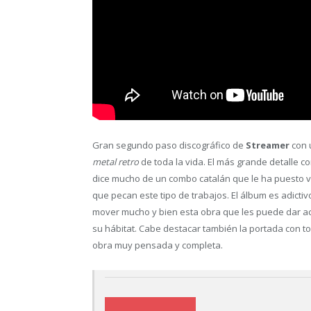
Gran segundo paso discográfico de
Streamer
con 
metal retro
de toda la vida. El más grande detalle c
dice mucho de un combo catalán que le ha puesto var
que pecan este tipo de trabajos. El álbum es adict
mover mucho y bien esta obra que les puede dar ac
su hábitat. Cabe destacar también la portada con t
obra muy pensada y completa.