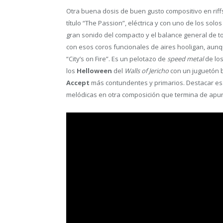
Otra buena dosis de buen gusto compositivo en riff
título “The Passion”, eléctrica y con uno de los solo
gran sonido del compacto y el balance general de t
con esos coros funcionales de aires hooligan, aun
“City’s on Fire”. Es un pelotazo de
speed metal
de lo
los
Helloween
del
Walls of Jericho
con un juguetón 
Accept
más contundentes y primarios. Destacar esa
melódicas en otra composición que termina de apun