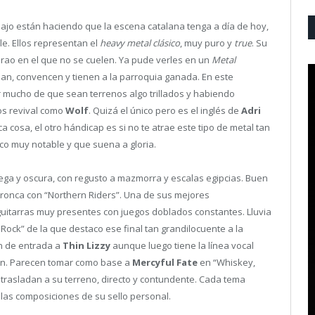
abajo están haciendo que la escena catalana tenga a día de hoy,
e. Ellos representan el
heavy metal clásico
, muy puro y
true
. Su
arao en el que no se cuelen. Ya pude verles en un
Metal
an, convencen y tienen a la parroquia ganada. En este
 mucho de que sean terrenos algo trillados y habiendo
os revival como
Wolf
. Quizá el único pero es el inglés de
Adri
a cosa, el otro hándicap es si no te atrae este tipo de metal tan
co muy notable y que suena a gloria.
rega y oscura, con regusto a mazmorra y escalas egipcias. Buen
tronca con “Northern Riders”. Una de sus mejores
guitarras muy presentes con juegos doblados constantes. Lluvia
 Rock” de la que destaco ese final tan grandilocuente a la
an de entrada a
Thin Lizzy
aunque luego tiene la línea vocal
n. Parecen tomar como base a
Mercyful Fate
en “Whiskey,
a trasladan a su terreno, directo y contundente. Cada tema
 las composiciones de su sello personal.