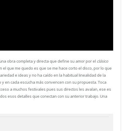
una obra completa y directa que define su amor por el
clásico
on el que me quedo es que se me hace corto el disco, por lo que
iedad e ideas y no ha caído en la habitual linealidad de la
ivo y en cada escucha más convencen con su propuesta. Toca
ceso a muchos festivales pues sus directos les avalan, ese es
odos esos detalles que conectan con su anterior trabajo. Una