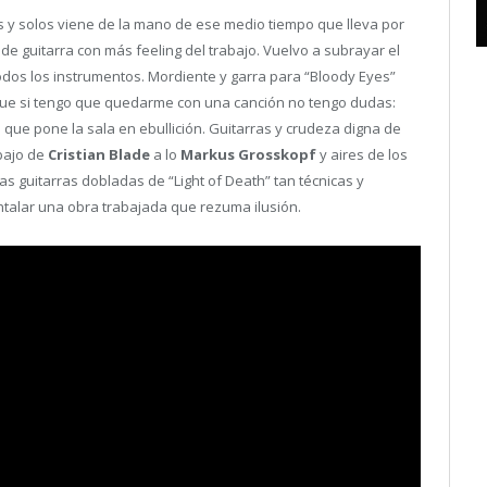
s y solos viene de la mano de ese medio tiempo que lleva por
s de guitarra con más feeling del trabajo. Vuelvo a subrayar el
odos los instrumentos. Mordiente y garra para “Bloody Eyes”
que si tengo que quedarme con una canción no tengo dudas:
s que pone la sala en ebullición. Guitarras y crudeza digna de
bajo de
Cristian Blade
a lo
Markus Grosskopf
y aires de los
s guitarras dobladas de “Light of Death” tan técnicas y
talar una obra trabajada que rezuma ilusión.