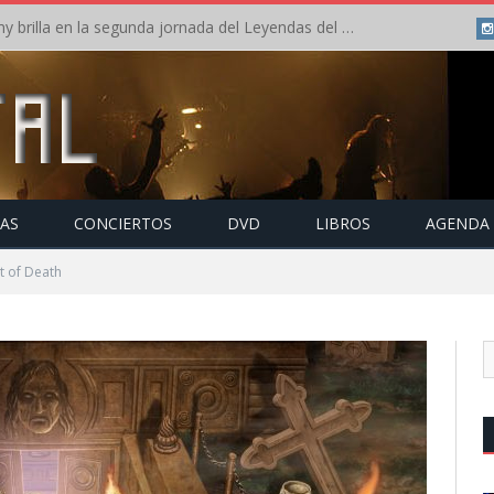
Crónica: Arch Enemy brilla en la segunda jornada del Leyendas del Rock – Jueves – Agosto 2026
TAS
CONCIERTOS
DVD
LIBROS
AGENDA
t of Death