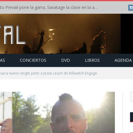
Crónica: Slaugther to Prevail pone la garra, Savatage la clase en la apertura del Leyendas del Rock – Miércoles – Agosto 2026
TAS
CONCIERTOS
DVD
LIBROS
AGENDA
aca nuevo single junto a Jesse Leach de Killswitch Engage