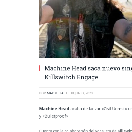
Machine Head saca nuevo sing
Killswitch Engage
POR
MAX METAL
EL
18 JUNIO, 2020
Machine Head
acaba de lanzar «Civil Unrest» u
y «Bulletproof»
Cuenta con la colaboración del vocalista de
Killswi