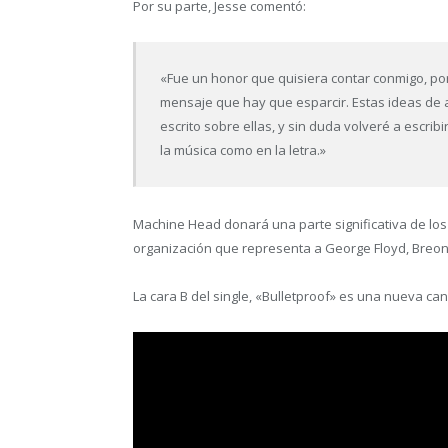
Por su parte, Jesse comentó:
«Fue un honor que quisiera contar conmigo, p
mensaje que hay que esparcir. Estas ideas de 
escrito sobre ellas, y sin duda volveré a escrib
la música como en la letra.»
Machine Head donará una parte significativa de los 
organización que representa a George Floyd, Breo
La cara B del single, «Bulletproof» es una nueva ca