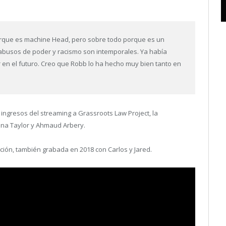
orque es machine Head, pero sobre todo porque es un
abusos de poder y racismo son intemporales. Ya había
ir en el futuro. Creo que Robb lo ha hecho muy bien tanto en
ingresos del streaming a Grassroots Law Project, la
nna Taylor y Ahmaud Arbery.
nción, también grabada en 2018 con Carlos y Jared.