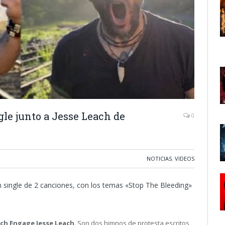
le junto a Jesse Leach de
0
NOTICIAS
,
VIDEOS
n single de 2 canciones, con los temas «Stop The Bleeding»
tch Engage Jesse Leach
. Son dos himnos de protesta escritos