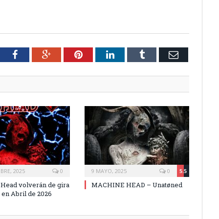
tter
Facebook
Google+
Pinterest
LinkedIn
Tumblr
Email
BRE, 2025
0
9 MAYO, 2025
0
5.5
Head volverán de gira
MACHINE HEAD – Unatøned
 en Abril de 2026