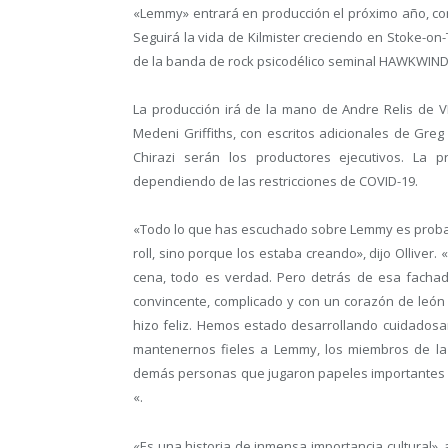
«Lemmy» entrará en producción el próximo año, con
Seguirá la vida de Kilmister creciendo en Stoke-on
de la banda de rock psicodélico seminal HAWKWI
La producción irá de la mano de Andre Relis de V
Medeni Griffiths, con escritos adicionales de Gre
Chirazi serán los productores ejecutivos. La 
dependiendo de las restricciones de COVID-19.
«Todo lo que has escuchado sobre Lemmy es probab
roll, sino porque los estaba creando», dijo Olliver
cena, todo es verdad. Pero detrás de esa fachad
convincente, complicado y con un corazón de león
hizo feliz. Hemos estado desarrollando cuidadosa
mantenernos fieles a Lemmy, los miembros de l
demás personas que jugaron papeles importantes e
«.
«Es una historia de inmensa importancia cultural», 