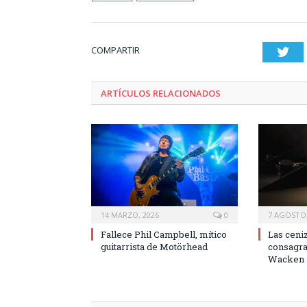
COMPARTIR
Twi
ARTÍCULOS RELACIONADOS
14 MARZO, 2026
0
7 AGOSTO,
Fallece Phil Campbell, mítico
Las ceni
guitarrista de Motörhead
consagrad
Wacken