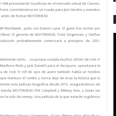
 VMI presentando la película en el mercado virtual de Cannes.
-Trent, convirtiéndose en un roadie para Jimi Hendrix y miembro
ND antes de formar MOTÖRHEAD.
MI Worldwide junto con Damon Lane. El guión fue escrito por
g Olliver. El gerente de MOTÖRHEAD, Todd Singerman, y Steffan
producción probablemente comenzará a principios de 2021,
lemente cierto … no porque cumplía muchos clichés de rock ‘n’
. «Marlboro Reds y Jack Daniel’s para el desayuno, speed para la
a de rock ‘n’ roll de ojos de acero también había un hombre
 que mantuvo el rumbo y nunca dejó de tocar la música que lo
mente esta película biográfica desde 2013, asegurándonos de
a banda MOTÖRHEAD Phil Campbell y Mikkey Dee, y todas las
n la vida de Lemmy. Una película de la que estarán orgullosos
añadieron Chirazi y Singerman, «Si los últimos cinco años de su