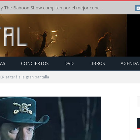
Crónica: In Flames y The Baboon Show compiten por el mejor concierto del día en el Leyendas del Rock – Viernes – Agosto 2026
TAS
CONCIERTOS
DVD
LIBROS
AGENDA
R saltará a la gran pantalla