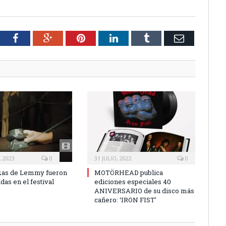
tter
Facebook
Google+
Pinterest
LinkedIn
Tumblr
Email
 2023
0
31 JULIO, 2022
0
zas de Lemmy fueron
MOTÖRHEAD publica
as en el festival
ediciones especiales 40
ANIVERSARIO de su disco más
cañero: ‘IRON FIST’