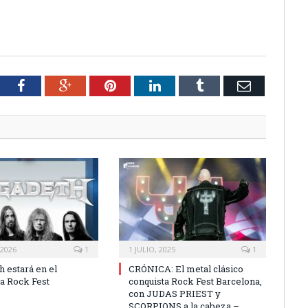
tter
Facebook
Google+
Pinterest
LinkedIn
Tumblr
Email
 2026
1
1 JULIO, 2025
1
 estará en el
CRÓNICA: El metal clásico
a Rock Fest
conquista Rock Fest Barcelona,
con JUDAS PRIEST y
SCORPIONS a la cabeza –