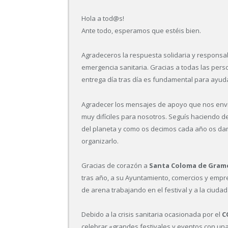
Hola a tod@s!
Ante todo, esperamos que estéis bien.
Agradeceros la respuesta solidaria y responsa
emergencia sanitaria. Gracias a todas las per
entrega día tras día es fundamental para ayud
Agradecer los mensajes de apoyo que nos envi
muy difíciles para nosotros. Seguís haciendo d
del planeta y como os decimos cada año os dam
organizarlo.
Gracias de corazón a
Santa Coloma de Gram
tras año, a su Ayuntamiento, comercios y empr
de arena trabajando en el festival y a la ciuda
Debido a la crisis sanitaria ocasionada por el
C
celebrar «grandes festivales y eventos con una