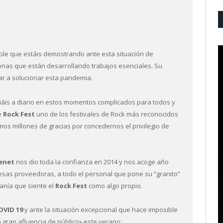
ble que estáis demostrando ante esta situación de
sonas que están desarrollando trabajos esenciales. Su
ar a solucionar esta pandemia.
áis a diario en estos momentos complicados para todos y
e
Rock Fest
uno de los festivales de Rock más reconocidos
os millones de gracias por concedernos el privilegio de
enet
nos dio toda la confianza en 2014 y nos acoge año
esas proveedoras, a todo el personal que pone su “granito”
danía que siente el
Rock Fest
como algo propio.
OVID 19
y ante la situación excepcional que hace imposible
 gran afluencia de público» este verano: