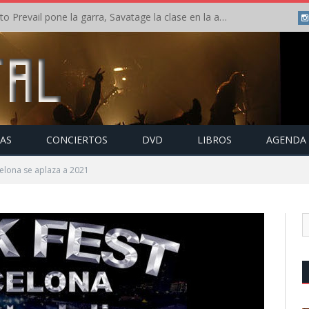
Crónica: Slaugther to Prevail pone la garra, Savatage la clase en la apertura del Leyendas del Rock – Miércoles – Agosto 2026
TAS
CONCIERTOS
DVD
LIBROS
AGENDA
elona se aplaza a 2021