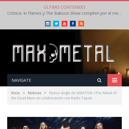
ÚLTIMO CONTENIDO
Crónica: In Flames y The Baboon Show compiten por el mejor concierto del día en el Leyendas del Rock – Viernes – Agosto 2026
Instagram
Twitter
Youtube
Facebook
RSS
NAVIGATE
»
»
Inicio
Noticias
Nuevo single de SABATON «The Attack of
the Dead Men» en colaboración con Radio Tapok