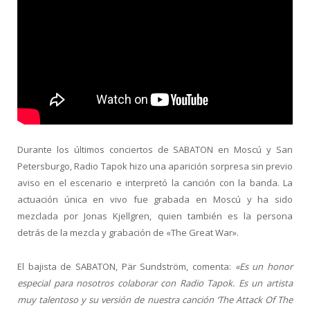
Durante los últimos conciertos de SABATON en Moscú y San
Petersburgo, Radio Tapok hizo una aparición sorpresa sin previo
aviso en el escenario e interpretó la canción con la banda. La
actuación única en vivo fue grabada en Moscú y ha sido
mezclada por Jonas Kjellgren, quien también es la persona
detrás de la mezcla y grabación de «The Great War».
El bajista de SABATON, Pär Sundström, comenta:
«Es un honor
especial para nosotros colaborar con Radio Tapok. Es un artista
muy talentoso y su versión de nuestra canción ‘The Attack Of The