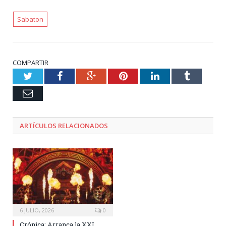
Sabaton
COMPARTIR
Twitter
Facebook
Google+
Pinterest
LinkedIn
Tumblr
Email
ARTÍCULOS RELACIONADOS
6 JULIO, 2026
0
Crónica: Arranca la XXI