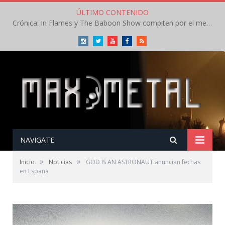
ÚLTIMO CONTENIDO
Crónica: In Flames y The Baboon Show compiten por el mejor concierto del día en el Leyendas del Rock – Viernes – Agosto 2026
Instagram
Twitter
Youtube
Facebook
RSS
NAVIGATE
»
»
Inicio
Noticias
GOD IS AN ASTRONAUT anuncian fechas
en España