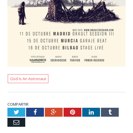
God Is An Astronaut
COMPARTIR
Twitter
Facebook
Google+
Pinterest
LinkedIn
Tumblr
Email