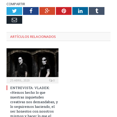
COMPARTIR
Twitter
Facebook
Google+
Pinterest
LinkedIn
Tumblr
Email
ARTÍCULOS RELACIONADOS
25 ABRIL, 2020
0
ENTREVISTA: VLADEK:
«Hemos hecho lo que
nuestras inquietudes
creativas nos demandaban, y
lo seguiremos haciendo, el
ser honestos con nosotros
mismos y hacer lo que el