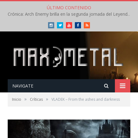
ÚLTIMO CONTENIDO
Crónica: Arch Enemy brilla en la segunda jornada del Leyendas del Rock – Jueves – Agosto 2026
Instagram
Twitter
Youtube
Facebook
RSS
NAVIGATE
»
»
Inicio
Críticas
VLADEK – From the ashes and darkness