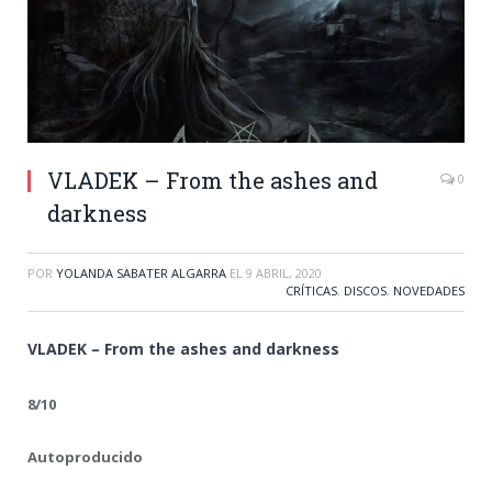
VLADEK – From the ashes and
0
darkness
POR
YOLANDA SABATER ALGARRA
EL
9 ABRIL, 2020
CRÍTICAS
,
DISCOS
,
NOVEDADES
VLADEK – From the ashes and darkness
8/10
Autoproducido