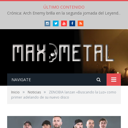
ÚLTIMO CONTENIDO
Crónica: Arch Enemy brilla en la segunda jornada del Leyendas del Rock – Jueves – Agosto 2026
Instagram
Twitter
Youtube
Facebook
RSS
NAVIGATE
»
»
Inicio
Noticias
ZENOBIA lanzan «Buscando la Luz» como
primer adelando de su nuevo disco