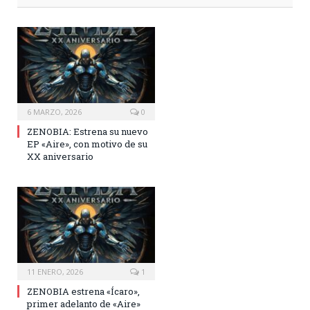
6 MARZO, 2026
0
ZENOBIA: Estrena su nuevo
EP «Aire», con motivo de su
XX aniversario
11 ENERO, 2026
1
ZENOBIA estrena «Ícaro»,
primer adelanto de «Aire»