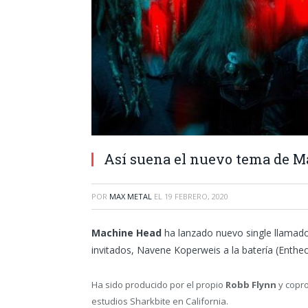
Así suena el nuevo tema de Ma
POR
MAX METAL
EL
19 FEBRERO, 2020
Machine Head
ha lanzado nuevo single llamado 
invitados, Navene Koperweis a la batería (Enthe
Ha sido producido por el propio
Robb Flynn
y copro
estudios Sharkbite en California.