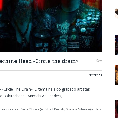
chine Head «Circle the drain»
0
NOTICIAS
«Circle The Drain». El tema ha sido grabado artistas
os, Whitechapel, Animals As Leaders).
coducio por Zach Ohren (All Shall Perish, Suicide Silence) en los