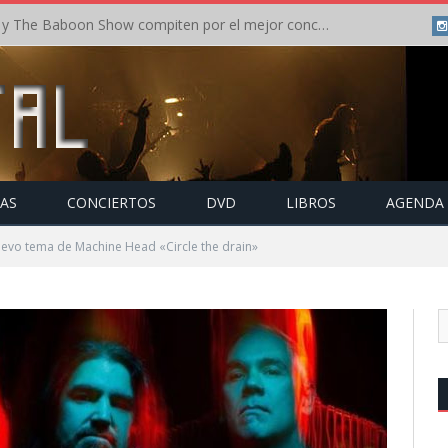
Crónica: In Flames y The Baboon Show compiten por el mejor concierto del día en el Leyendas del Rock – Viernes – Agosto 2026
TAS
CONCIERTOS
DVD
LIBROS
AGENDA
uevo tema de Machine Head «Circle the drain»