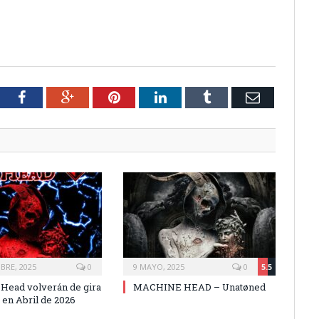
tter
Facebook
Google+
Pinterest
LinkedIn
Tumblr
Email
BRE, 2025
0
9 MAYO, 2025
0
5.5
Head volverán de gira
MACHINE HEAD – Unatøned
 en Abril de 2026