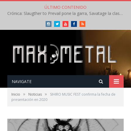
ÚLTIMO CONTENIDO
Crónica: Slaugther to Prevail pone la garra, Savatage la clase en la apertura del Leyendas del Rock – Miércoles – Agosto 2026
Instagram
Twitter
Youtube
Facebook
RSS
NAVIGATE
»
»
Inicio
Noticias
SIHIRO MUSIC FEST confirma la fecha de
presentación en 2020