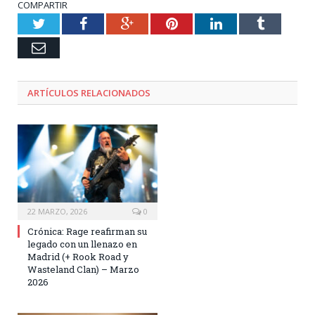
COMPARTIR
Twitter
Facebook
Google+
Pinterest
LinkedIn
Tumblr
Email
ARTÍCULOS RELACIONADOS
22 MARZO, 2026
0
Crónica: Rage reafirman su
legado con un llenazo en
Madrid (+ Rook Road y
Wasteland Clan) – Marzo
2026