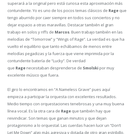
superará a la original pero está curiosa esta aproximación más
contundente. Yo es uno de los pocos temas clásicos de
Rage
que
tengo aburrido por caer siempre en todos sus conciertos y no
dejar espacio a otras maravillas. Destacar también el gran
trabajo en solos y riffs de
Marcos
. Buen trabajo también en las
melodías de “Tomorrow” y “Wings of Rage”. La verdad es que ha
vuelto el equilibrio que tanto echábamos de menos entre
melodías pegadizas y la fuerza que viene imprimida por la
contundente batería de “Lucky”. De verdad
que
Rage
necesitaban desprenderse de
Smolski
por muy
excelente músico que fuera.
El giro lo encontramos en “A Nameless Grave” pues aquí
empieza a participar la orquesta con excelentes resultados.
Medio tiempo con orquestaciones tenebrosas y una muy buena
línea vocal. Es la otra cara de
Rage
que también hay que
reivindicar. Son temas que ganan minutos y que dejan
protagonismo a lo orquestal. Las cuerdas hacen lucir un “Don’t
Let Me Down” algo más agresiva y dotada de otro gran estribillo.