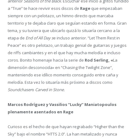
anterior
Seasons of the Black
. Escuchar ese inicio a gritos fundido
a “True” te hace revivir esos discos de
Rage
que empezaban
siempre con un pelotazo, un himno directo que marcaba
territorio y te dejaba claro que seguían estando en forma. Gran
tema, y su tuviera que ubicarlo quizá lo situaría cercano a la
etapa de
End of All Day s
e incluso anterior. “Let Them Rest in
Peace” es otro pelotazo, un trabajo genial de guitarras y juegos
de riffs cambiantes y en el que hay mucha melodía e incluso
coros. Bonito homenaje hacia la serie de
Rod Serling, «
La
dimensión desconocida» en “Chasing the Twilight Zone”,
manteniendo ese idílico momento conseguido entre caña y
melodía. Esta vez lo situaría más próximo a discos como
Soundchaser
o
Carved in Stone.
Marcos Rodríguez
y
Vassilios “Lucky” Maniatopoulos
plenamente asentados en Rage
Curioso es el hecho de que hayan regrabado “Higher than the
Sky” bajo el nombre “HTTS 2.0”. La han metalizado y nunca