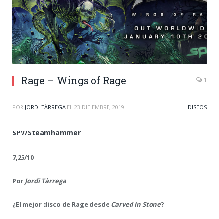
Rage – Wings of Rage
1
POR
JORDI TÀRREGA
EL
23 DICIEMBRE, 2019
DISCOS
SPV/Steamhammer
7,25/10
Por
Jordi Tàrrega
¿El mejor disco de Rage desde
Carved in Stone
?