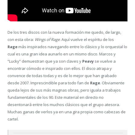
De los tres discos con la nueva formación me quedo, de largo,
con esta obra:
Wings of Rage
. Aquí vuelve el espíritu de los
Rage
más inspirados navegando entre lo clásico y lo orquestal lo
cual es una gran idea aunarlo en un mismo disco. Marcos y
“Lucky” demuestran que ya son claves y
Peavy
se vuelve a
encontrar cómodo e inspirado con ellos. El disco atrapa y
convence de todas todas y es de lo mejor que han grabado
desde 2007. Imprescindible para todo fan de
Rage
. Obviamente
queda lejos de sus más magnas obras, pero iguala a trabajos
fundamentales de los 90. Este material en directo no
desentonará entre los muchos clásicos que el grupo atesora.
Muchas ganas de verlos ya en una gira propia como cabezas de
cartel.