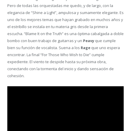
Pero de todas las orquestadas me quedo, y de largo, con la
elegancia de “Shine a Light”, ampulosa y sumamente elegante. Es
uno de los mejores temas que hayan grabado en muchos años y
el estribillo se instala en tu materia gris desde la primera
escucha. “Blame It on the Truth” es una óptima cabalgada a doble
bombo con buen trabajo de guitarras y un
Peavy
que cumple
bien su función de vocalista. Suena a los
Rage
que uno espera
encontrar. La final “For Those Who Wish to Die” cumple
expediente. El viento te despide hasta su próxima obra,
conectando con la tormenta del inicio y dando sensación de
cohesión.