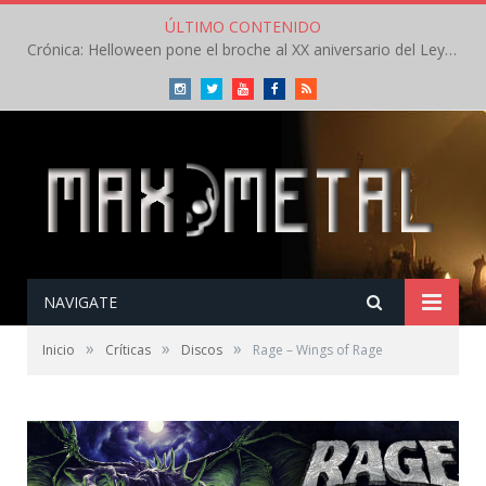
ÚLTIMO CONTENIDO
Crónica: Helloween pone el broche al XX aniversario del Leyendas del Rock – Sábado – Agosto 2026
Instagram
Twitter
Youtube
Facebook
RSS
NAVIGATE
»
»
»
Inicio
Críticas
Discos
Rage – Wings of Rage