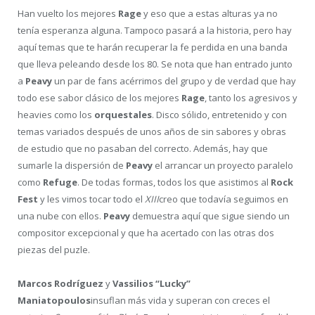
Han vuelto los mejores
Rage
y eso que a estas alturas ya no
tenía esperanza alguna. Tampoco pasará a la historia, pero hay
aquí temas que te harán recuperar la fe perdida en una banda
que lleva peleando desde los 80. Se nota que han entrado junto
a
Peavy
un par de fans acérrimos del grupo y de verdad que hay
todo ese sabor clásico de los mejores
Rage
, tanto los agresivos y
heavies como los
orquestales
. Disco sólido, entretenido y con
temas variados después de unos años de sin sabores y obras
de estudio que no pasaban del correcto. Además, hay que
sumarle la dispersión de
Peavy
el arrancar un proyecto paralelo
como
Refuge
. De todas formas, todos los que asistimos al
Rock
Fest
y les vimos tocar todo el
XIII
creo que todavía seguimos en
una nube con ellos.
Peavy
demuestra aquí que sigue siendo un
compositor excepcional y que ha acertado con las otras dos
piezas del puzle.
Marcos Rodríguez
y
Vassilios “Lucky”
Maniatopoulos
insuflan más vida y superan con creces el