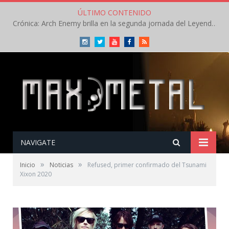
ÚLTIMO CONTENIDO
Crónica: Arch Enemy brilla en la segunda jornada del Leyendas del Rock – Jueves – Agosto 2026
Instagram
Twitter
Youtube
Facebook
RSS
NAVIGATE
»
»
Inicio
Noticias
Refused, primer confirmado del Tsunami
Xixon 2020