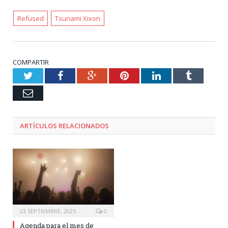
Refused
Tsunami Xixon
COMPARTIR
Twitter
Facebook
Google+
Pinterest
LinkedIn
Tumblr
Email
ARTÍCULOS RELACIONADOS
23 SEPTIEMBRE, 2025
0
Agenda para el mes de