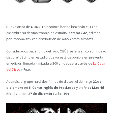
Nuevo disco de
OBÚS.
La histórica banda lanzarán el 13 de
diciembre su décimo trabajo de estudio
‘
Con Un Par
‘
, editado
por
Peer Music
y con distribución de
Rock Estatal Records
.
Considerados patrimonio del rock, OBÚS se lanzan con un nuevo
disco, el décimo en estudio que ya está disponible en preventa
en edición firmada -limitada a 300 unidades- a través de
La Casa
del Disco
y Fnac.
Además, el grupo hará dos firmas de discos, el domingo
22 de
diciembre
en
El Corte Inglés de Preciados
y en
Fnac Madrid
Río
el viernes
27 de diciembre
a las 19h.