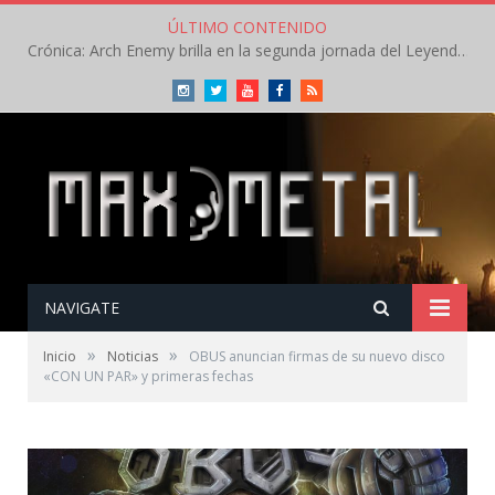
ÚLTIMO CONTENIDO
Crónica: Arch Enemy brilla en la segunda jornada del Leyendas del Rock – Jueves – Agosto 2026
Instagram
Twitter
Youtube
Facebook
RSS
NAVIGATE
»
»
Inicio
Noticias
OBUS anuncian firmas de su nuevo disco
«CON UN PAR» y primeras fechas