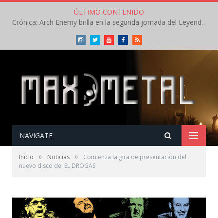
ÚLTIMO CONTENIDO
Crónica: Arch Enemy brilla en la segunda jornada del Leyendas del Rock – Jueves – Agosto 2026
Instagram
Twitter
Youtube
Facebook
RSS
NAVIGATE
»
»
Inicio
Noticias
Comienza la gira de presentación del
nuevo disco del EL DROGAS