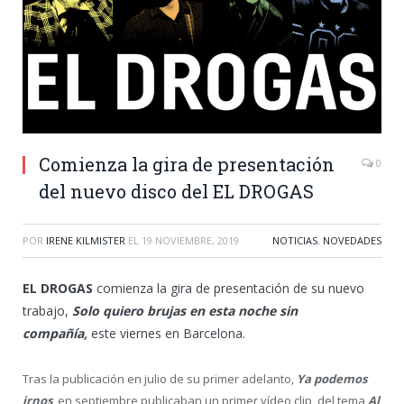
Comienza la gira de presentación
0
del nuevo disco del EL DROGAS
POR
IRENE KILMISTER
EL
19 NOVIEMBRE, 2019
NOTICIAS
,
NOVEDADES
EL DROGAS
comienza la gira de presentación de su nuevo
trabajo,
Solo quiero brujas en esta noche sin
compañía,
este viernes en Barcelona.
Tras la publicación en julio de su primer adelanto,
Ya podemos
irnos
, en septiembre publicaban un primer vídeo clip, del tema
Al