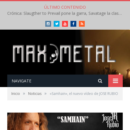
ÚLTIMO CONTENIDO
Crónica: Slaugther to Prevail pone la garra, Savatage la clase en la apertura del Leyendas del Rock – Miércoles – Agosto 2026
Instagram
Twitter
Youtube
Facebook
RSS
NAVIGATE
»
»
Inicio
Noticias
«Samhain», el nuevo vídeo de JOSE RUBIO