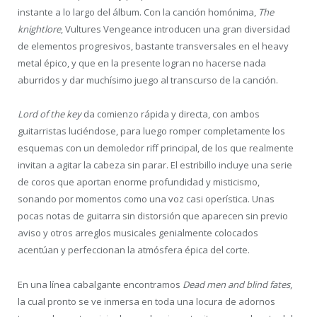
instante a lo largo del álbum. Con la canción homónima,
The
knightlore
, Vultures Vengeance introducen una gran diversidad
de elementos progresivos, bastante transversales en el heavy
metal épico, y que en la presente logran no hacerse nada
aburridos y dar muchísimo juego al transcurso de la canción.
Lord of the key
da comienzo rápida y directa, con ambos
guitarristas luciéndose, para luego romper completamente los
esquemas con un demoledor riff principal, de los que realmente
invitan a agitar la cabeza sin parar. El estribillo incluye una serie
de coros que aportan enorme profundidad y misticismo,
sonando por momentos como una voz casi operística. Unas
pocas notas de guitarra sin distorsión que aparecen sin previo
aviso y otros arreglos musicales genialmente colocados
acentúan y perfeccionan la atmósfera épica del corte.
En una línea cabalgante encontramos
Dead men and blind fates
,
la cual pronto se ve inmersa en toda una locura de adornos