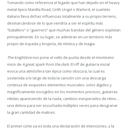
Tomando como referencia el legado que han dejado en el heavy
metal épico Manilla Road, Cirith Ungol o Warlord, el cuarteto
italiano lleva dichas influencias totalmente a su propio terreno,
desmarcándose de lo que vendría a ser el espíritu más
“batallero” o “guerrero” que muchas bandas del género explotan
principalmente. En su lugar, se adentran en un territorio más
propio de espada y brujería, de mística y de magia.
The knightlore
nos pone el vello de punta desde el mismísimo
inicio de
A great spark from the dark
. El riff de guitarra inicial
evoca una atmósfera tan épica como obscura, la cual es
sostenida a lo largo de toda la canción con una descarga
continua de exquisitos elementos musicales: solos álgidos y
magníficamente escogidos en los momentos precisos, guitarras
nítidas apareciendo de la nada, cambios inesperados de ritmo…
una delicia para ser escuchada múltiples veces para desgranar
la gran cantidad de matices.
El primer corte ya es toda una declaración de intenciones, y la