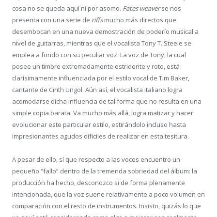
cosa no se queda aquí ni por asomo.
Fates weaver
se nos
presenta con una serie de
riffs
mucho más directos que
desembocan en una nueva demostración de poderío musical a
nivel de guitarras, mientras que el vocalista Tony T. Steele se
emplea a fondo con su peculiar voz. La voz de Tony, la cual
posee un timbre extremadamente estridente y roto, está
clarísimamente influenciada por el estilo vocal de Tim Baker,
cantante de Cirith Ungol. Aún así, el vocalista italiano logra
acomodarse dicha influencia de tal forma que no resulta en una
simple copia barata. Va mucho más allá, logra matizar y hacer
evolucionar este particular estilo, estirándolo incluso hasta
impresionantes agudos difíciles de realizar en esta tesitura.
A pesar de ello, sí que respecto a las voces encuentro un
pequeño “fallo” dentro de la tremenda sobriedad del álbum: la
producción ha hecho, desconozco si de forma plenamente
intencionada, que la voz suene relativamente a poco volumen en
comparación con el resto de instrumentos. Insisto, quizás lo que