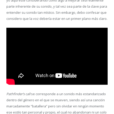
yo aquí esté considerando como algo a mejorar sea realmente
parte inherente de su sonido, y tal vez sea parte de la clave para
entender su sonido tan místico. Sin embargo, debo confesar que
considero que la voz debería estar en un primer plano más claro.
Pathfinder’s call
se corresponde a un sonido más estandarizado
dentro del género en el que se mueven, siendo así una canción
marcadamente “batallera” pero sin olvidar en ningún momento
ese estilo tan personal y propio, el cual no abandonan ni un solo