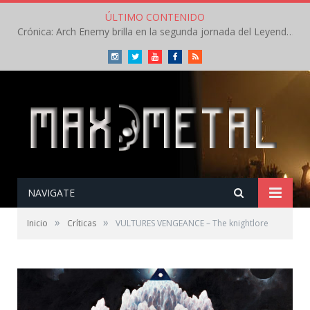
ÚLTIMO CONTENIDO
Crónica: Arch Enemy brilla en la segunda jornada del Leyendas del Rock – Jueves – Agosto 2026
Instagram
Twitter
Youtube
Facebook
RSS
NAVIGATE
»
»
Inicio
Críticas
VULTURES VENGEANCE – The knightlore