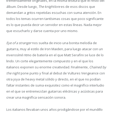
tremendamente originales, en la misma tesitura que el resto del
álbum. Desde luego,
The knightlore
es de esos discos que
demandan a gritos repetidas escuchas con suma atención. En
todos los temas ocurren tantísimas cosas que poco significante
es lo que pueda decir un servidor en estas líneas. Nada mejor
que escucharlo y darse cuenta por uno mismo.
Eye of a stranger
nos suelta de inicio una bonita melodía de
guitarra, muy al estilo de Iron Maiden, para luego atacar con un
inverosímil ritmo de batería en el que Matt Serafini se luce de lo
lindo. Un corte elegantemente compuesto y en el que los
italianos exponen su enorme creatividad. Finalmente,
Chained by
the night
pone punto y final al debut de Vultures Vengeance con
otra joya de heavy metal sólido y directo, en el que no podían
faltar instantes de suma exquisitez como el magnífico interludio
en el que se entremezclan guitarras eléctricas y acústicas para
crear una magnífica sensación sonora.
Los italianos llevaban unos años prodigándose por el mundillo