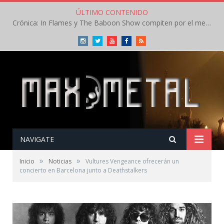
ÚLTIMO CONTENIDO
Crónica: In Flames y The Baboon Show compiten por el mejor concierto del día en el Leyendas del Rock – Viernes – Agosto 2026
Instagram
Twitter
Youtube
Facebook
RSS
NAVIGATE
»
»
Inicio
Noticias
Vultures Vengeance ofrecerán un
concierto en Barcelona junto a Deathstalkers