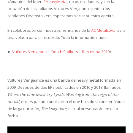
«Amantes del buen
#HeavyMetal
, no os olvidamos, y con la
actuación de los italianos Vultures Vengeance junto a los
catalanes Deathstalkers esperamos saciar vuestro apetito.
En colaboración con nuestros hermanos de la
AC Metalcova
, será
una velada para el recuerdo. Toda la información, aquí:
►
Vultures Vengeance · Death Stalkers – Barcelona 2019
»
Vultures Vengeance es una banda de heavy metal formada en
2009. Después de dos EPs publicados en 2016 y 2018, llamados
Where the time dwelt in
y
Lyrids: Warning from the reign of the
untold
, el mes pasado publicaron el que ha sido su primer álbum
de larga duración,
The knightlore
, el cual presentarán en esta
fecha.