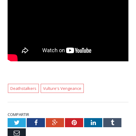
Deathstalkers
Vulture's Vengeance
COMPARTIR
Twitter
Facebook
Google+
Pinterest
LinkedIn
Tumblr
Email