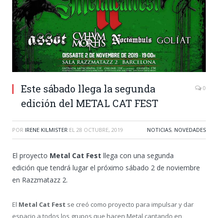
Este sábado llega la segunda
0
edición del METAL CAT FEST
POR
IRENE KILMISTER
EL
28 OCTUBRE, 2019
NOTICIAS
,
NOVEDADES
El proyecto
Metal Cat Fest
llega con una segunda
edición que tendrá lugar el próximo sábado 2 de noviembre
en Razzmatazz 2.
El
Metal Cat Fest
se creó como proyecto para impulsar y dar
espacio a todos los grupos que hacen Metal cantando en