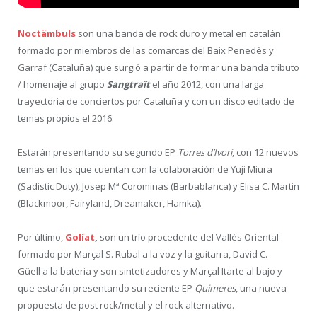
Noctämbuls
son una banda de rock duro y metal en catalán
formado por miembros de las comarcas del Baix Penedès y
Garraf (Cataluña) que surgió a partir de formar una banda tributo
/ homenaje al grupo
Sangtraït
el año 2012, con una larga
trayectoria de conciertos por Cataluña y con un disco editado de
temas propios el 2016.
Estarán presentando su segundo EP
Torres d’Ivori
, con 12 nuevos
temas en los que cuentan con la colaboración de Yuji Miura
(Sadistic Duty), Josep Mª Corominas (Barbablanca) y Elisa C. Martin
(Blackmoor, Fairyland, Dreamaker, Hamka).
Por último,
Golíat
,
son un trío procedente del Vallès Oriental
formado por Marçal S. Rubal a la voz y la guitarra, David C.
Güell a la bateria y son sintetizadores y Marçal Itarte al bajo y
que estarán presentando su reciente EP
Quimeres
, una nueva
propuesta de post rock/metal y el rock alternativo.