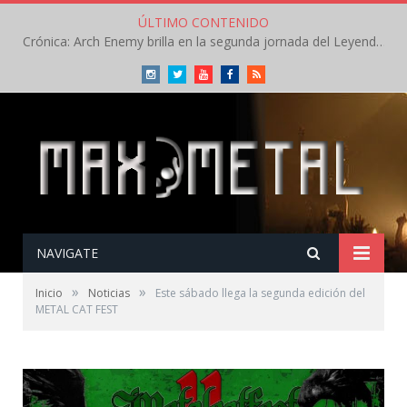
ÚLTIMO CONTENIDO
Crónica: Arch Enemy brilla en la segunda jornada del Leyendas del Rock – Jueves – Agosto 2026
Instagram
Twitter
Youtube
Facebook
RSS
NAVIGATE
»
»
Inicio
Noticias
Este sábado llega la segunda edición del
METAL CAT FEST