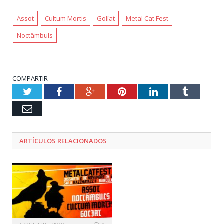
Assot
Cultum Mortis
Golíat
Metal Cat Fest
Noctämbuls
COMPARTIR
Twitter
Facebook
Google+
Pinterest
LinkedIn
Tumblr
Email
ARTÍCULOS RELACIONADOS