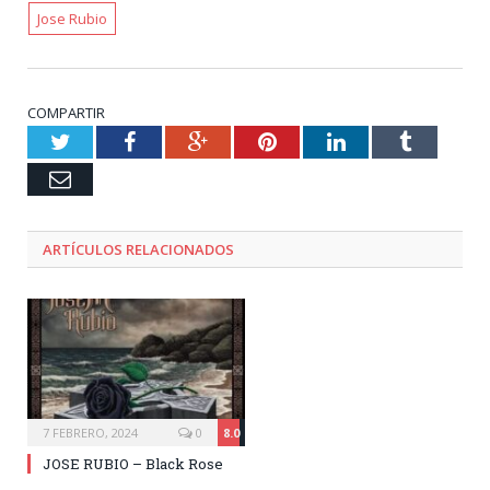
Jose Rubio
COMPARTIR
Twitter
Facebook
Google+
Pinterest
LinkedIn
Tumblr
Email
ARTÍCULOS RELACIONADOS
7 FEBRERO, 2024
0
8.0
JOSE RUBIO – Black Rose