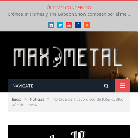
ÚLTIMO CONTENIDO
Crónica: In Flames y The Baboon Show compiten por el mejor concierto del día en el Leyendas del Rock – Viernes – Agosto 2026
Instagram
Twitter
Youtube
Facebook
RSS
NAVIGATE
»
»
Inicio
Noticias
Portada del nuevo disco de JOSE RUBIO,
«Celtic Lands»