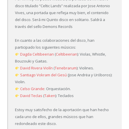
disco titulado “Celtic Lands” realizada por Jose Antonio
Vives, una portada que refleja muy bien, el contenido
del disco. Será mi Quinto disco en solitario. Saldrá a
través del sello Demons Records
En cuanto a las colaboraciones del disco, han
participado los siguientes músicos:
Dagda Celtibeerian
(
Celtibeerian
): Violas, Whistle,
Bouzouki y Gaitas.
David Rivera Violín
(
Tenebrarum
): Violines.
Santiago Vokram del Gesú
(Jose Andrëa y Uróboros):
Violin.
Celso Grande
: Orquestación.
David Teclas
(
Taken
): Teclados
Estoy muy satisfecho de la aportación que han hecho
cada uno de ellos, grandes músicos que han
redondeado este disco.