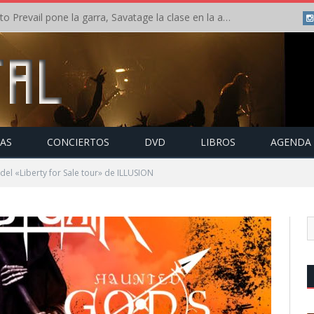
Crónica: Slaugther to Prevail pone la garra, Savatage la clase en la apertura del Leyendas del Rock – Miércoles – Agosto 2026
TAS
CONCIERTOS
DVD
LIBROS
AGENDA
del «Liberty for Sale tour» de ILLUSION