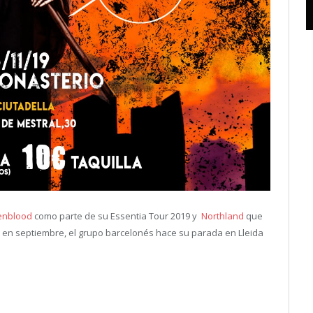
enblood
como parte de su Essentia Tour 2019 y
Northland
que
en septiembre, el grupo barcelonés hace su parada en Lleida