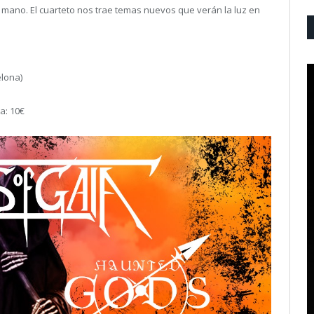
en mano. El cuarteto nos trae temas nuevos que verán la luz en
elona)
la: 10€