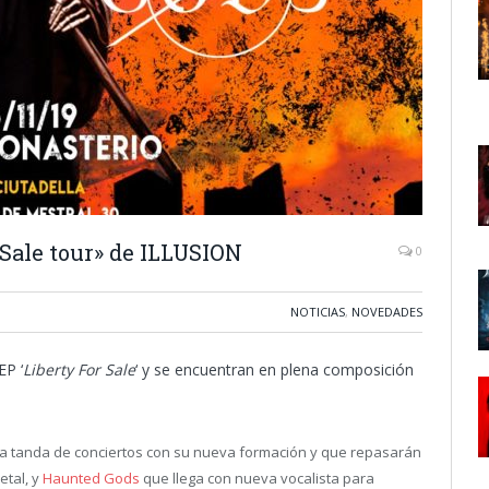
 Sale tour» de ILLUSION
0
NOTICIAS
,
NOVEDADES
EP ‘
Liberty For Sale
‘ y se encuentran en plena composición
la tanda de conciertos con su nueva formación y que repasarán
etal, y
Haunted Gods
que llega con nueva vocalista para