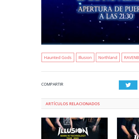
Haunted Gods
Illusion
Northland
RAVEN
COMPARTIR
Twi
ARTÍCULOS RELACIONADOS