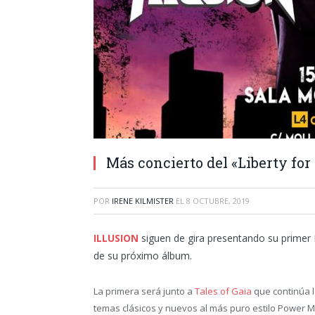
Más concierto del «Liberty for
POR
IRENE KILMISTER
EL
8 OCTUBRE, 2019
ILLUSION
siguen de gira presentando su primer 
de su próximo álbum.
La primera será junto a
Tales of Gaia
que continúa 
temas clásicos y nuevos al más puro estilo Power M