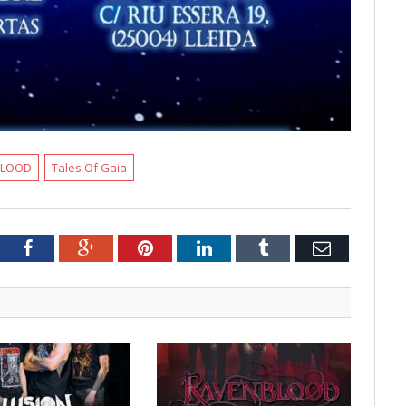
BLOOD
Tales Of Gaia
tter
Facebook
Google+
Pinterest
LinkedIn
Tumblr
Email