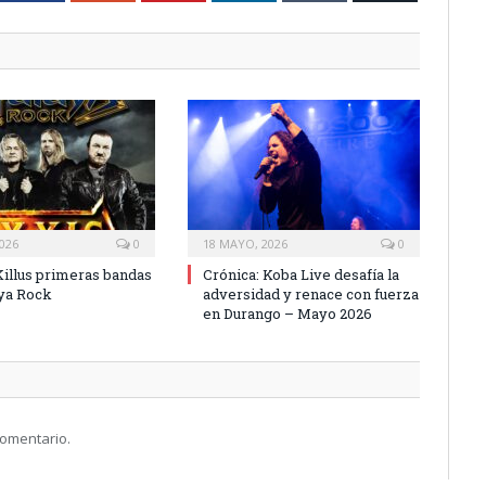
2026
0
18 MAYO, 2026
0
Killus primeras bandas
Crónica: Koba Live desafía la
aya Rock
adversidad y renace con fuerza
en Durango – Mayo 2026
comentario.