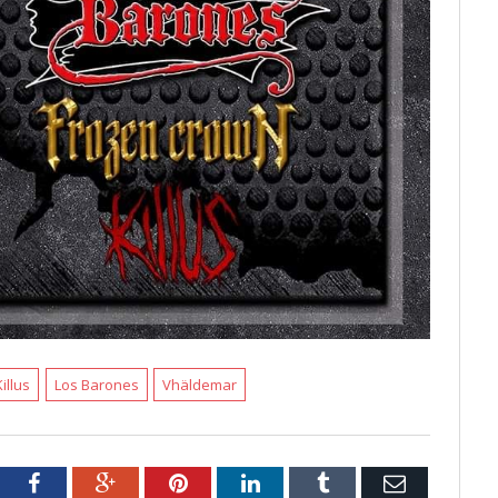
Killus
Los Barones
Vhäldemar
tter
Facebook
Google+
Pinterest
LinkedIn
Tumblr
Email