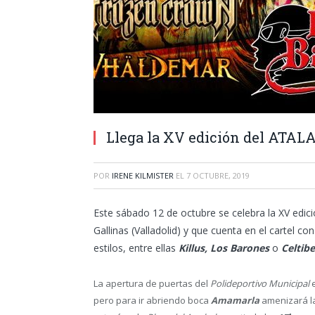
Llega la XV edición del ATAL
POR
IRENE KILMISTER
EL
7 OCTUBRE, 2019
Este sábado 12 de octubre se celebra la XV edic
Gallinas (Valladolid) y que cuenta en el cartel 
estilos, entre ellas
Killus, Los Barones
o
Celtib
La apertura de puertas del
Polideportivo Municipal
e
pero para ir abriendo boca
Amamarla
amenizará la