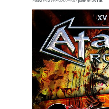
estará en la
Plaza del Arrabal
a partir de las
17h
.