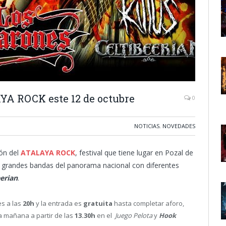
AYA ROCK este 12 de octubre
0
NOTICIAS
,
NOVEDADES
ión del
ATALAYA ROCK
, festival que tiene lugar en Pozal de
con grandes bandas del panorama nacional con diferentes
eerian
.
s a las
20h
y la entrada es
gratuita
hasta completar aforo,
 mañana a partir de las
13.30h
en el
Juego Pelota
y
Hook