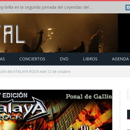
Crónica: Arch Enemy brilla en la segunda jornada del Leyendas del Rock – Jueves – Agosto 2026
TAS
CONCIERTOS
DVD
LIBROS
AGENDA
ición del ATALAYA ROCK este 12 de octubre