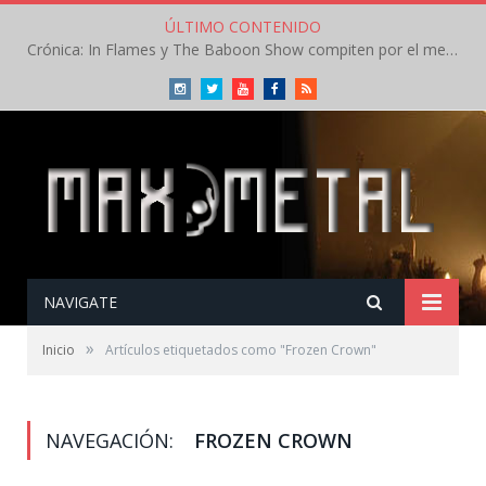
ÚLTIMO CONTENIDO
Crónica: In Flames y The Baboon Show compiten por el mejor concierto del día en el Leyendas del Rock – Viernes – Agosto 2026
Instagram
Twitter
Youtube
Facebook
RSS
NAVIGATE
»
Inicio
Artículos etiquetados como "Frozen Crown"
NAVEGACIÓN:
FROZEN CROWN