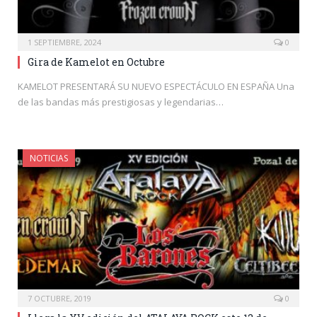
1 SEPTIEMBRE, 2024
0
Gira de Kamelot en Octubre
KAMELOT PRESENTARÁ SU NUEVO ESPECTÁCULO EN ESPAÑA Una
de las bandas más prestigiosas y legendarias…
NOTICIAS
7 OCTUBRE, 2019
0