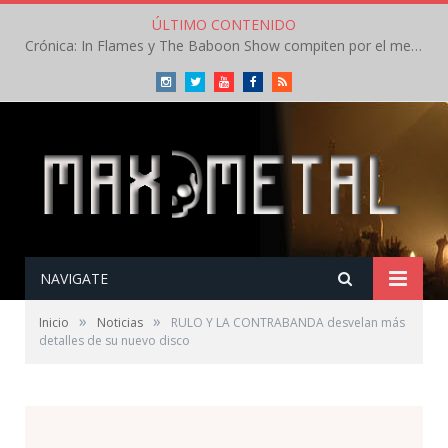
ÚLTIMO CONTENIDO
Crónica: In Flames y The Baboon Show compiten por el mejor concierto del día en el Leyendas del Rock – Viernes – Agosto 2026
Instagram
Twitter
Youtube
Facebook
RSS
NAVIGATE
»
»
Inicio
Noticias
RULO Y LA CONTRABANDA desvelan más
detalles de su nuevo disco