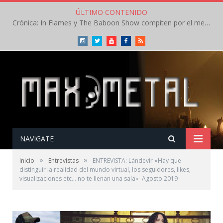
ÚLTIMO CONTENIDO
Crónica: In Flames y The Baboon Show compiten por el mejor concierto del día en el Leyendas del Rock – Viernes – Agosto 2026
Instagram
Twitter
Youtube
Facebook
RSS
NAVIGATE
»
»
Inicio
Entrevistas
ENTREVISTA: Lándevir «Hay que
distinguir la realidad del mundo virtual, los seguidores, likes,
visualizaciones etc… no te llenan una sala»- Agosto 2019