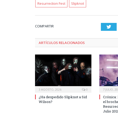
Resurrection Fest
Slipknot
COMPARTIR
Twi
ARTÍCULOS RELACIONADOS
3 AGOSTO, 2026
0
7 JULIO, 2
¿Ha despedido Slipknot a Sid
Crónica:
Wilson?
el broche
Resurrec
Julio 20