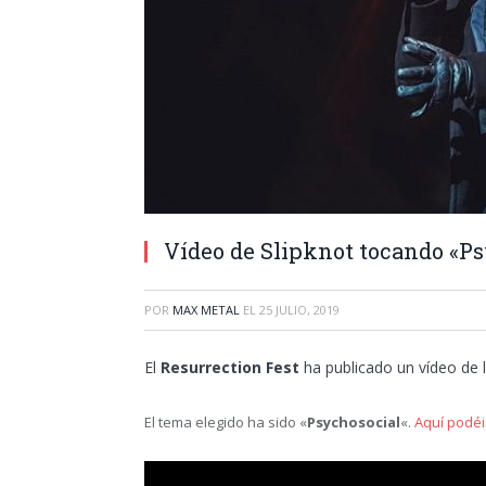
Vídeo de Slipknot tocando «Ps
POR
MAX METAL
EL
25 JULIO, 2019
El
Resurrection Fest
ha publicado un vídeo de 
El tema elegido ha sido «
Psychosocial
«.
Aquí podéis