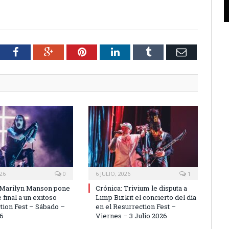
tter
Facebook
Google+
Pinterest
LinkedIn
Tumblr
Email
026
0
6 JULIO, 2026
1
 Marilyn Manson pone
Crónica: Trivium le disputa a
 final a un exitoso
Limp Bizkit el concierto del día
tion Fest – Sábado –
en el Resurrection Fest –
26
Viernes – 3 Julio 2026