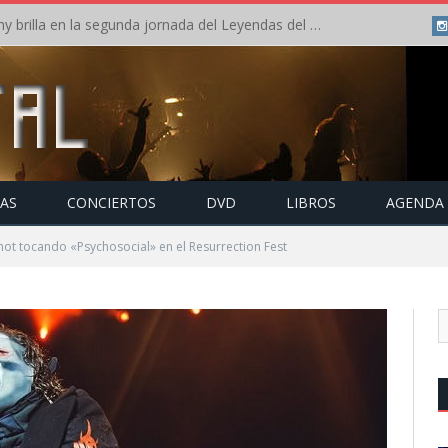
Crónica: Arch Enemy brilla en la segunda jornada del Leyendas del Rock – Jueves – Agosto 2026
TAS
CONCIERTOS
DVD
LIBROS
AGENDA
not tocando «Psychosocial» en el Resurrection Fest