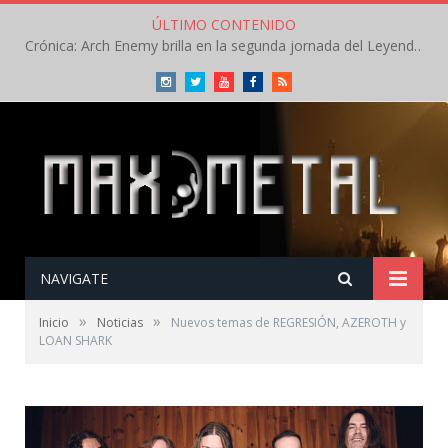
ÚLTIMO CONTENIDO
Crónica: Arch Enemy brilla en la segunda jornada del Leyendas del Rock – Jueves – Agosto 2026
Instagram
Twitter
Youtube
Facebook
RSS
NAVIGATE
»
»
Inicio
Noticias
Nuevos temas de REGRESIÓN, AZEROTH y
LOAN SHARK