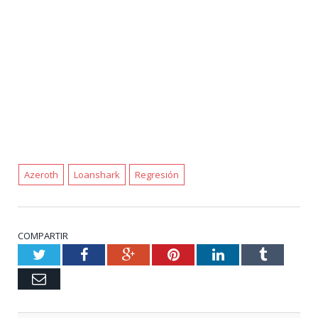
Azeroth
Loanshark
Regresión
COMPARTIR
Twitter
Facebook
Google+
Pinterest
LinkedIn
Tumblr
Email