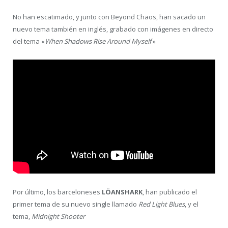
No han escatimado, y junto con Beyond Chaos, han sacado un
nuevo tema también en inglés, grabado con imágenes en directo
del tema «
When Shadows Rise Around Myself
»
Por último, los barceloneses
LÖANSHARK
, han publicado el
primer tema de su nuevo single llamado
Red Light Blues
, y el
tema,
Midnight Shooter