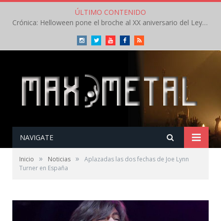
ÚLTIMO CONTENIDO
Crónica: Helloween pone el broche al XX aniversario del Leyendas del Rock – Sábado – Agosto 2026
Instagram
Twitter
Youtube
Facebook
RSS
NAVIGATE
»
»
Inicio
Noticias
Aplazadas las dos fechas de Joe Lynn
Turner en España