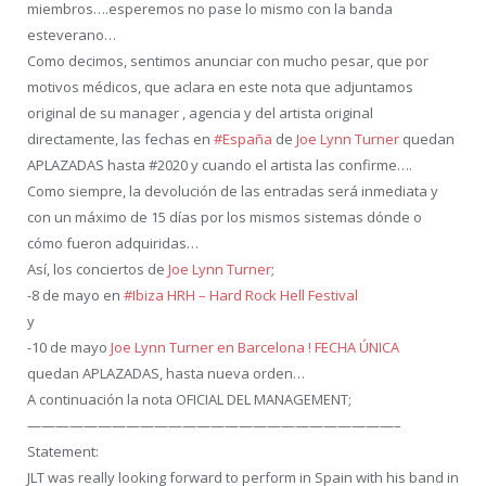
miembros….esperemos no pase lo mismo con la banda
este
verano…
Como decimos, sentimos anunciar con mucho pesar, que por
motivos médicos, que aclara en este nota que adjuntamos
original de su manager , agencia y del artista original
directamente, las fechas en
#
España
de
Joe Lynn Turner
quedan
APLAZADAS hasta #2020 y cuando el artista las confirme….
Como siempre, la devolución de las entradas será inmediata y
con un máximo de 15 días por los mismos sistemas dónde o
cómo fueron adquiridas…
Así, los conciertos de
Joe Lynn Turner
;
-8 de mayo en
#
Ibiza
HRH – Hard Rock Hell Festival
y
-10 de mayo
Joe Lynn Turner en Barcelona ! FECHA ÚNICA
quedan APLAZADAS, hasta nueva orden…
A continuación la nota OFICIAL DEL MANAGEMENT;
——————————————————————————–
Statement:
JLT was really looking forward to perform in Spain with his band in