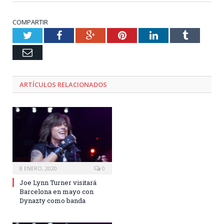
COMPARTIR
Twitter
Facebook
Google+
Pinterest
LinkedIn
Tumblr
Email
ARTÍCULOS RELACIONADOS
8 ENERO, 2020
0
Joe Lynn Turner visitará
Barcelona en mayo con
Dynazty como banda