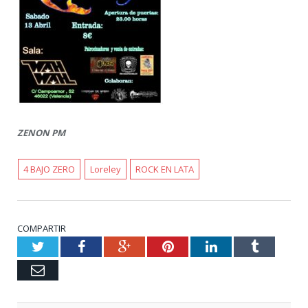
ZENON PM
4 BAJO ZERO
Loreley
ROCK EN LATA
COMPARTIR
Twitter
Facebook
Google+
Pinterest
LinkedIn
Tumblr
Email