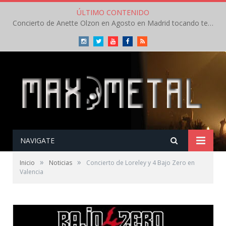
ÚLTIMO CONTENIDO
Concierto de Anette Olzon en Agosto en Madrid tocando temas de Nightwish
Instagram
Twitter
Youtube
Facebook
RSS
NAVIGATE
»
»
Inicio
Noticias
Concierto de Loreley y 4 Bajo Zero en
Valencia