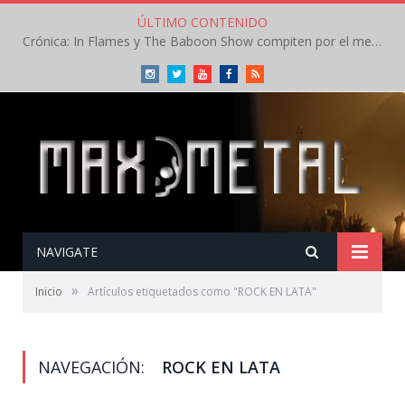
ÚLTIMO CONTENIDO
Crónica: In Flames y The Baboon Show compiten por el mejor concierto del día en el Leyendas del Rock – Viernes – Agosto 2026
Instagram
Twitter
Youtube
Facebook
RSS
NAVIGATE
»
Inicio
Artículos etiquetados como "ROCK EN LATA"
NAVEGACIÓN:
ROCK EN LATA