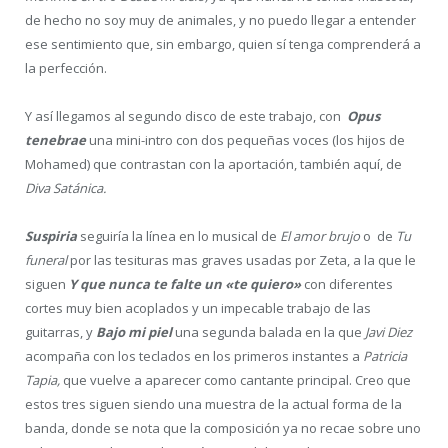
de hecho no soy muy de animales, y no puedo llegar a entender
ese sentimiento que, sin embargo, quien sí tenga comprenderá a
la perfección.
Y así llegamos al segundo disco de este trabajo, con
Opus
tenebrae
una mini-intro con dos pequeñas voces (los hijos de
Mohamed) que contrastan con la aportación, también aquí, de
Diva Satánica.
Suspiria
seguiría la línea en lo musical de
El amor brujo
o de
Tu
funeral
por las tesituras mas graves usadas por Zeta, a la que le
siguen
Y que nunca te falte un «te quiero»
con diferentes
cortes muy bien acoplados y un impecable trabajo de las
guitarras, y
Bajo mi piel
una segunda balada en la que
Javi Diez
acompaña con los teclados en los primeros instantes a
Patricia
Tapia,
que vuelve a aparecer como cantante principal. Creo que
estos tres siguen siendo una muestra de la actual forma de la
banda, donde se nota que la composición ya no recae sobre uno