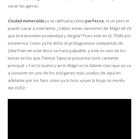
sacar las garras.
Ciudad esmeralda
yo la calificaría como
perfecta,
ni un pero le
puedo sacar a este tema. ¿Sabes estas canciones de
Mägo de Oz
que te transmiten positividad y alegría? Pues este es EL TEMA por
excelencia. Como ya he dicho el protagonismo compartido de
Zeta-Patri en este disco se hace palpable, y este es uno de los
temas en los que
Patricia Tapia
se presenta como cantante
principal. «
Y en lo bueno y en lo Mägo no te fallaré
» creo que se va
a convertir en uno de los eslóganes más usados de aquí en
adelante por los fans como ya lo hizo «
pues la bruja no muri
ó»
del
H2Oz
.