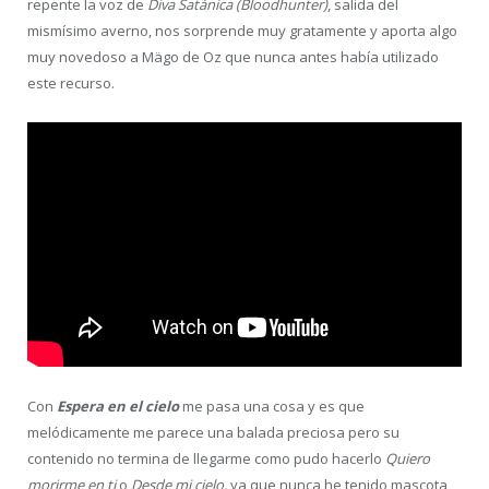
repente la voz de
Diva Satánica (Bloodhunter)
, salida del
mismísimo averno, nos sorprende muy gratamente y aporta algo
muy novedoso a Mägo de Oz que nunca antes había utilizado
este recurso.
Con
Espera en el cielo
me pasa una cosa y es que
melódicamente me parece una balada preciosa pero su
contenido no termina de llegarme como pudo hacerlo
Quiero
morirme en ti
o
Desde mi cielo,
ya que nunca he tenido mascota,