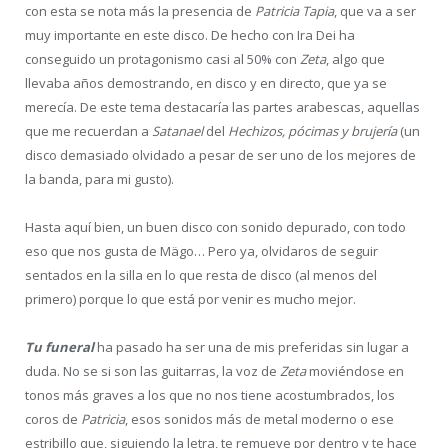
con esta se nota más la presencia de
Patricia Tapia
, que va a ser
muy importante en este disco. De hecho con Ira Dei ha
conseguido un protagonismo casi al 50% con
Zeta
, algo que
llevaba años demostrando, en disco y en directo, que ya se
merecía. De este tema destacaría las partes arabescas, aquellas
que me recuerdan a
Satanael
del
Hechizos, pócimas y brujería
(un
disco demasiado olvidado a pesar de ser uno de los mejores de
la banda, para mi gusto).
Hasta aquí bien, un buen disco con sonido depurado, con todo
eso que nos gusta de Mägo… Pero ya, olvidaros de seguir
sentados en la silla en lo que resta de disco (al menos del
primero) porque lo que está por venir es mucho mejor.
Tu funeral
ha pasado ha ser una de mis preferidas sin lugar a
duda. No se si son las guitarras, la voz de
Zeta
moviéndose en
tonos más graves a los que no nos tiene acostumbrados, los
coros de
Patricia
, esos sonidos más de metal moderno o ese
estribillo que, siguiendo la letra, te remueve por dentro y te hace