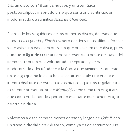
Dei
, un disco con 18 temas nuevos y una temática
postapocalíptica inspirado en lo que sería una continuación
modernizada de su mítico
Jesus de Chamberí
.
Si eres de los seguidores de los primeros discos, de esos que
alaban
La Leyenda
y
Finisterra
pero destierran las últimas épocas
ya te aviso, no vas a encontrar lo que buscas en este disco, pues
aunque
Mägo de Oz
mantiene sus esencia a pesar del paso del
tiempo su sonido ha evolucionado, mejorado y se ha
modernizado adecuándose a la época que vivimos. Y con esto
no te digo que no lo estuches, al contrario, dale una vuelta e
intenta disfrutar de estos nuevos matices que nos regalan. Una
excelente presentación de
Manuel Seoane
como tercer guitarra
que completa la banda aportando esa parte más ochentera, un
acierto sin duda.
Volvemos a esas composiciones densas y largas de
Gaia II,
con
un trabajo dividido en 2 discos y, como ya es de costumbre, un