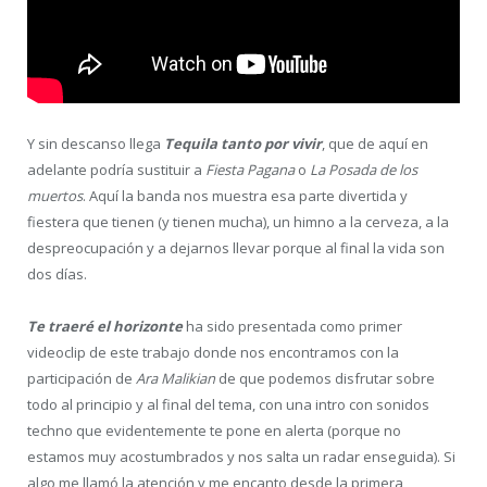
Y sin descanso llega
Tequila tanto por vivir
, que de aquí en
adelante podría sustituir a
Fiesta Pagana
o
La Posada de los
muertos
. Aquí la banda nos muestra esa parte divertida y
fiestera que tienen (y tienen mucha), un himno a la cerveza, a la
despreocupación y a dejarnos llevar porque al final la vida son
dos días.
Te traeré el horizonte
ha sido presentada como primer
videoclip de este trabajo donde nos encontramos con la
participación de
Ara Malikian
de que podemos disfrutar sobre
todo al principio y al final del tema,
con una intro con sonidos
techno que evidentemente te pone en alerta (porque no
estamos muy acostumbrados y nos salta un radar enseguida). Si
algo me llamó la atención y me encanto desde la primera