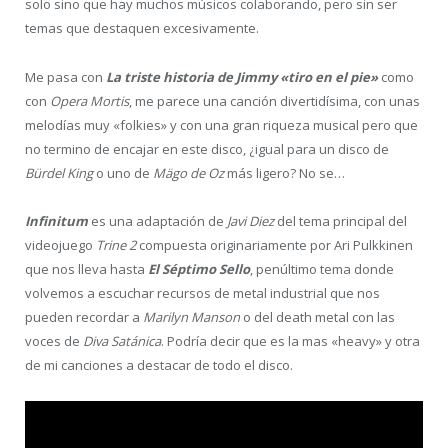
solo sino que hay muchos músicos colaborando, pero sin ser
temas que destaquen excesivamente.
Me pasa con
La triste historia de Jimmy «tiro en el pie»
como
con
Opera Mortis
, me parece una canción divertidísima, con unas
melodías muy «folkies» y con una gran riqueza musical pero que
no termino de encajar en este disco, ¿igual para un disco de
Bürdel King
o uno de
Mägo de Oz
más ligero? No se…
Infinitum
es una adaptación de
Javi Diez
del tema principal del
videojuego
Trine 2
compuesta originariamente por Ari Pulkkinen
que nos lleva hasta
El Séptimo Sello
, penúltimo tema donde
volvemos a escuchar recursos de metal industrial que nos
pueden recordar a
Marilyn Manson
o del death metal con las
voces de
Diva Satánica
. Podría decir que es la mas «heavy» y otra
de mi canciones a destacar de todo el disco.