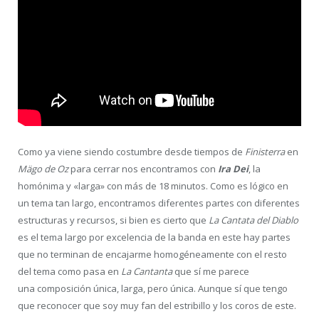
Como ya viene siendo costumbre desde tiempos de
Finisterra
en
Mägo de Oz
para cerrar nos encontramos con
Ira Dei
, la
homónima y «larga» con más de 18 minutos. Como es lógico en
un tema tan largo, encontramos diferentes partes con diferentes
estructuras y recursos, si bien es cierto que
La Cantata del Diablo
es el tema largo por excelencia de la banda en este hay partes
que no terminan de encajarme homogéneamente con el resto
del tema como pasa en
La Cantanta
que sí me parece
una composición única, larga, pero única. Aunque sí que tengo
que reconocer que soy muy fan del estribillo y los coros de este.