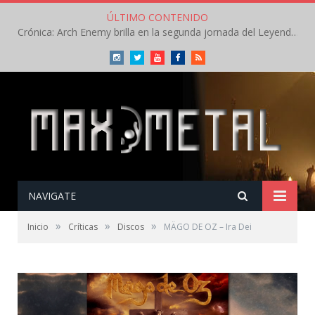
ÚLTIMO CONTENIDO
Crónica: Arch Enemy brilla en la segunda jornada del Leyendas del Rock – Jueves – Agosto 2026
Instagram
Twitter
Youtube
Facebook
RSS
NAVIGATE
»
»
»
Inicio
Críticas
Discos
MÄGO DE OZ – Ira Dei