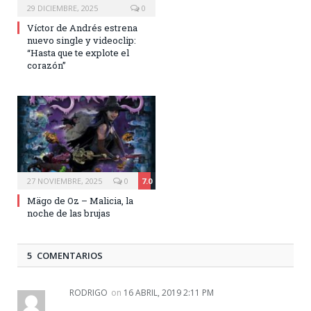
29 DICIEMBRE, 2025
0
Víctor de Andrés estrena
nuevo single y videoclip:
“Hasta que te explote el
corazón”
27 NOVIEMBRE, 2025
0
7.0
Mägo de Oz – Malicia, la
noche de las brujas
5 COMENTARIOS
RODRIGO
on
16 ABRIL, 2019 2:11 PM