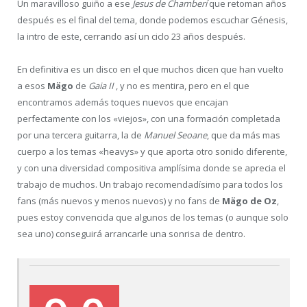
Un maravilloso guiño a ese
Jesus de Chamberí
que retoman años
después es el final del tema, donde podemos escuchar Génesis,
la intro de este, cerrando así un ciclo 23 años después.
En definitiva es un disco en el que muchos dicen que han vuelto
a esos
Mägo
de
Gaia II
, y no es mentira, pero en el que
encontramos además toques nuevos que encajan
perfectamente con los «viejos», con una formación completada
por una tercera guitarra, la de
Manuel Seoane
, que da más mas
cuerpo a los temas «heavys» y que aporta otro sonido diferente,
y con una diversidad compositiva amplísima donde se aprecia el
trabajo de muchos. Un trabajo recomendadísimo para todos los
fans (más nuevos y menos nuevos) y no fans de
Mägo de Oz
,
pues estoy convencida que algunos de los temas (o aunque solo
sea uno) conseguirá arrancarle una sonrisa de dentro.