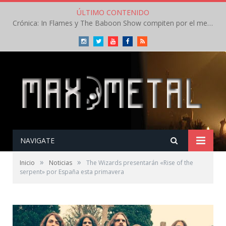
ÚLTIMO CONTENIDO
Crónica: In Flames y The Baboon Show compiten por el mejor concierto del día en el Leyendas del Rock – Viernes – Agosto 2026
Instagram
Twitter
Youtube
Facebook
RSS
NAVIGATE
»
»
Inicio
Noticias
The Wizards presentarán «Rise of the
serpent» por España esta primavera