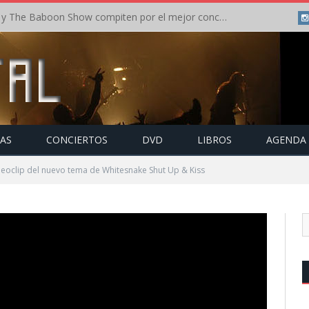
Crónica: In Flames y The Baboon Show compiten por el mejor concierto del día en el Leyendas del Rock – Viernes – Agosto 2026
TAS
CONCIERTOS
DVD
LIBROS
AGENDA
deoclip del nuevo tema de Whitesnake Shut Up & Kiss