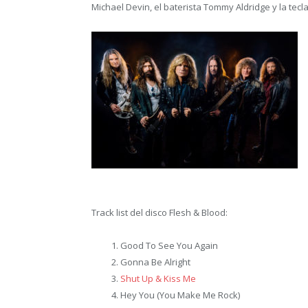
Michael Devin, el baterista Tommy Aldridge y la tecl
Track list del disco Flesh & Blood:
Good To See You Again
Gonna Be Alright
Shut Up & Kiss Me
Hey You (You Make Me Rock)