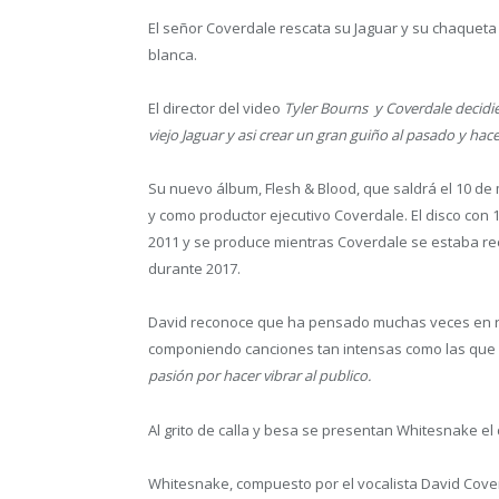
El señor Coverdale rescata su Jaguar y su chaqueta 
blanca.
El director del video
Tyler Bourns y Coverdale decidie
viejo Jaguar y asi crear un gran guiño al pasado y ha
Su nuevo álbum, Flesh & Blood, que saldrá el 10 de 
y como productor ejecutivo Coverdale. El disco con
2011 y se produce mientras Coverdale se estaba re
durante 2017.
David reconoce que ha pensado muchas veces en ret
componiendo canciones tan intensas como las que
pasión por hacer vibrar al publico.
Al grito de calla y besa se presentan Whitesnake el 
Whitesnake, compuesto por el vocalista David Coverda