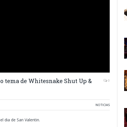
evo tema de Whitesnake Shut Up &
0
NOTICIAS
el dia de San Valentin.