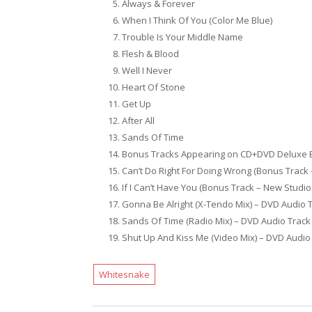
Always & Forever
When I Think Of You (Color Me Blue)
Trouble Is Your Middle Name
Flesh & Blood
Well I Never
Heart Of Stone
Get Up
After All
Sands Of Time
Bonus Tracks Appearing on CD+DVD Deluxe Edi
Can’t Do Right For Doing Wrong (Bonus Track
If I Can’t Have You (Bonus Track – New Studio
Gonna Be Alright (X-Tendo Mix) – DVD Audio 
Sands Of Time (Radio Mix) – DVD Audio Track
Shut Up And Kiss Me (Video Mix) – DVD Audio
Whitesnake