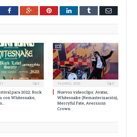
tter
Facebook
Google+
Pinterest
LinkedIn
Tumblr
Email
021
0
14 JUNIO, 2020
0
stival para 2022: Rock
Nuevos videoclips: Avatar,
m con Whitesnake,
Whitesnake (Remasterización),
ns…
Mercyful Fate, Aversions
Crown