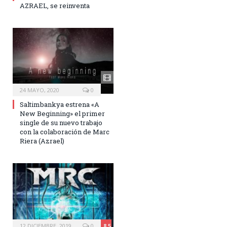
AZRAEL, se reinventa
24 MAYO, 2020
0
Saltimbankya estrena «A
New Beginning» el primer
single de su nuevo trabajo
con la colaboración de Marc
Riera (Azrael)
12 DICIEMBRE, 2019
0
8.5