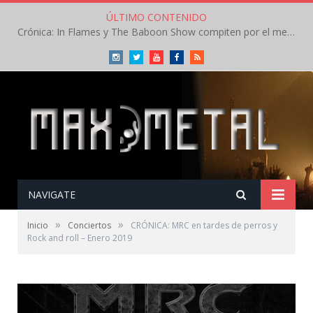
ÚLTIMO CONTENIDO
Crónica: In Flames y The Baboon Show compiten por el mejor concierto del día en el Leyendas del Rock – Viernes – Agosto 2026
Instagram
Twitter
Youtube
Facebook
RSS
NAVIGATE
»
»
Inicio
Conciertos
CRÓNICA: MRC en tardes de perros y
Rock and roll – Enero 2019